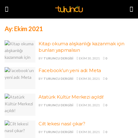
Ay:
Ekim 2021
Kitap okuma alışkanlığı kazanmak için
bunları yapmalısın
BY
TURUNCU DERGISI
EKIM 30, 2021
0
Facebook’un yeni adı: Meta
BY
TURUNCU DERGISI
EKIM 30, 2021
0
Atatürk Kültür Merkezi açıldı!
BY
TURUNCU DERGISI
EKIM 30, 2021
0
Cilt lekesi nasıl çıkar?
BY
TURUNCU DERGISI
EKIM 30, 2021
0