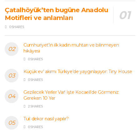
Çatalhöyük’ten bugüne Anadolu
Motifleri ve anlamları
0 SHARES
Cumhuriyet’in ilk kadın muhtarı ve bilinmeyen
hikâyesi
0 SHARES
Küçük ev’ akımı Türkiye’de yaygınlaşıyor: Tiny House
0 SHARES
Gezilecek Yerler Var! İşte Kocaeli’de Görmeniz
Gereken 10 Yer
2 SHARES
Tuil dekor nasıl yapılır?
0 SHARES