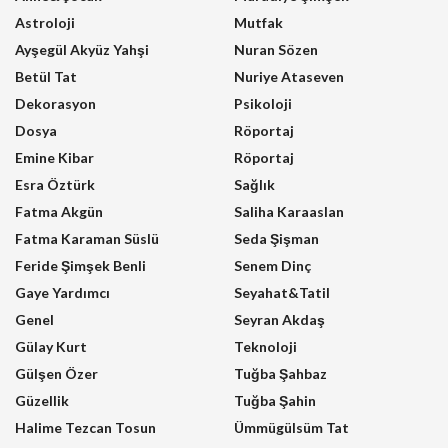
Astroloji
Mutfak
Ayşegül Akyüz Yahşi
Nuran Sözen
Betül Tat
Nuriye Ataseven
Dekorasyon
Psikoloji
Dosya
Röportaj
Emine Kibar
Röportaj
Esra Öztürk
Sağlık
Fatma Akgün
Saliha Karaaslan
Fatma Karaman Süslü
Seda Şişman
Feride Şimşek Benli
Senem Dinç
Gaye Yardımcı
Seyahat&Tatil
Genel
Seyran Akdaş
Gülay Kurt
Teknoloji
Gülşen Özer
Tuğba Şahbaz
Güzellik
Tuğba Şahin
Halime Tezcan Tosun
Ümmügülsüm Tat