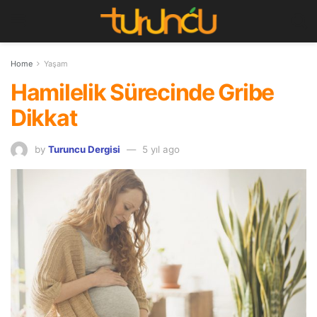
Home
Yaşam
Hamilelik Sürecinde Gribe
Dikkat
by
Turuncu Dergisi
5 yıl ago