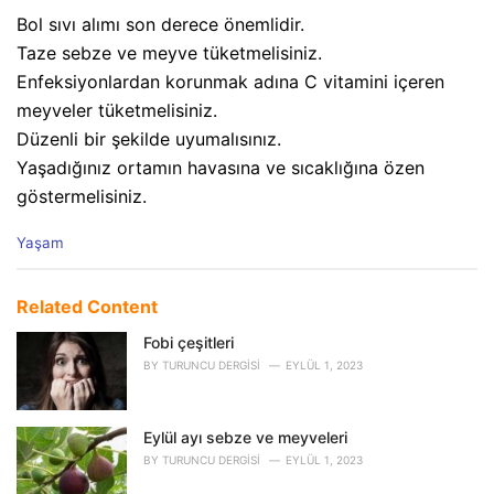
Bol sıvı alımı son derece önemlidir.
Taze sebze ve meyve tüketmelisiniz.
Enfeksiyonlardan korunmak adına C vitamini içeren
meyveler tüketmelisiniz.
Düzenli bir şekilde uyumalısınız.
Yaşadığınız ortamın havasına ve sıcaklığına özen
göstermelisiniz.
C
Yaşam
a
t
e
Related Content
g
o
Fobi çeşitleri
r
BY
TURUNCU DERGISI
EYLÜL 1, 2023
i
e
s
Eylül ayı sebze ve meyveleri
:
BY
TURUNCU DERGISI
EYLÜL 1, 2023