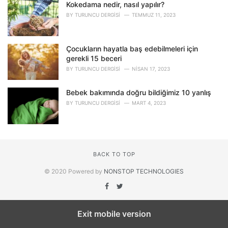
Kokedama nedir, nasıl yapılır?
BY
TURUNCU DERGISI
TEMMUZ 11, 2023
Çocukların hayatla baş edebilmeleri için
gerekli 15 beceri
BY
TURUNCU DERGISI
NISAN 17, 2023
Bebek bakımında doğru bildiğimiz 10 yanlış
BY
TURUNCU DERGISI
MART 4, 2023
BACK TO TOP
© 2020 Powered by
NONSTOP TECHNOLOGIES
Exit mobile version