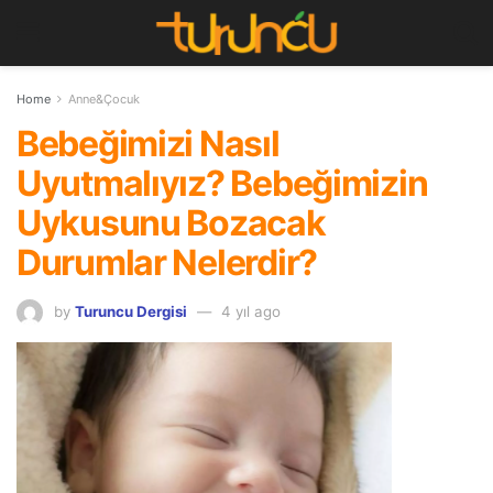
Home
Anne&Çocuk
Bebeğimizi Nasıl
Uyutmalıyız? Bebeğimizin
Uykusunu Bozacak
Durumlar Nelerdir?
by
Turuncu Dergisi
4 yıl ago