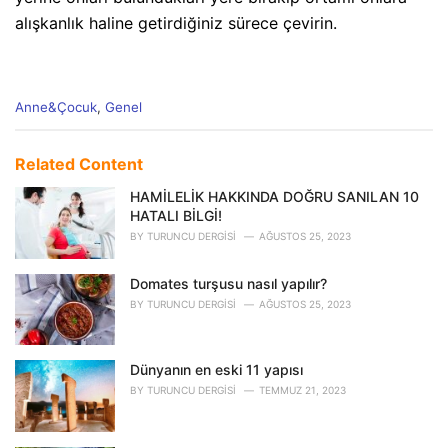
alışkanlık haline getirdiğiniz sürece çevirin.
C
Anne&Çocuk
,
Genel
a
t
e
Related Content
g
o
HAMİLELİK HAKKINDA DOĞRU SANILAN 10
r
HATALI BİLGİ!
i
BY
TURUNCU DERGISI
AĞUSTOS 25, 2023
e
s
Domates turşusu nasıl yapılır?
:
BY
TURUNCU DERGISI
AĞUSTOS 25, 2023
Dünyanın en eski 11 yapısı
BY
TURUNCU DERGISI
TEMMUZ 21, 2023