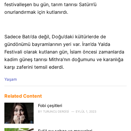
festivalleşen bu gün, tarım tanrısı Satürn’ü
onurlandırmak için kutlanırdı.
Sadece Batı’da değil, Doğu’daki kültürlerde de
gündönümü bayramlarının yeri var. İran’da Yalda
Festivali olarak kutlanan gün, İslam öncesi zamanlarda
kadim güneş tanrısı Mithra’nın doğumunu ve karanlığa
karşı zaferini temsil ederdi.
C
Yaşam
a
t
e
Related Content
g
o
Fobi çeşitleri
r
BY
TURUNCU DERGISI
EYLÜL 1, 2023
i
e
s
Eylül ayı sebze ve meyveleri