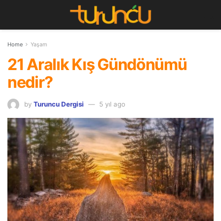
Home
Yaşam
21 Aralık Kış Gündönümü
nedir?
by
Turuncu Dergisi
5 yıl ago