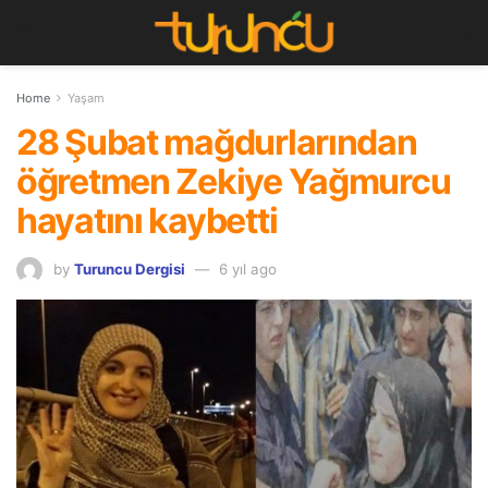
Home
Yaşam
28 Şubat mağdurlarından
öğretmen Zekiye Yağmurcu
hayatını kaybetti
by
Turuncu Dergisi
6 yıl ago