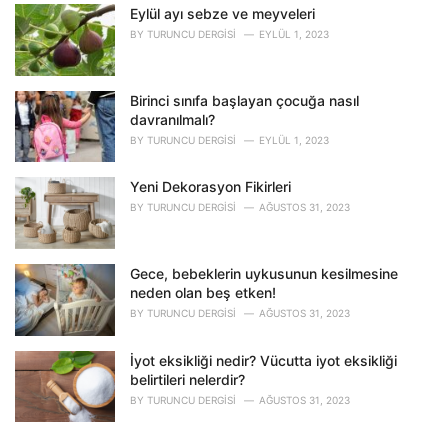
Eylül ayı sebze ve meyveleri
:
BY
TURUNCU DERGISI
EYLÜL 1, 2023
Birinci sınıfa başlayan çocuğa nasıl
davranılmalı?
BY
TURUNCU DERGISI
EYLÜL 1, 2023
Yeni Dekorasyon Fikirleri
BY
TURUNCU DERGISI
AĞUSTOS 31, 2023
Gece, bebeklerin uykusunun kesilmesine
neden olan beş etken!
BY
TURUNCU DERGISI
AĞUSTOS 31, 2023
İyot eksikliği nedir? Vücutta iyot eksikliği
belirtileri nelerdir?
BY
TURUNCU DERGISI
AĞUSTOS 31, 2023