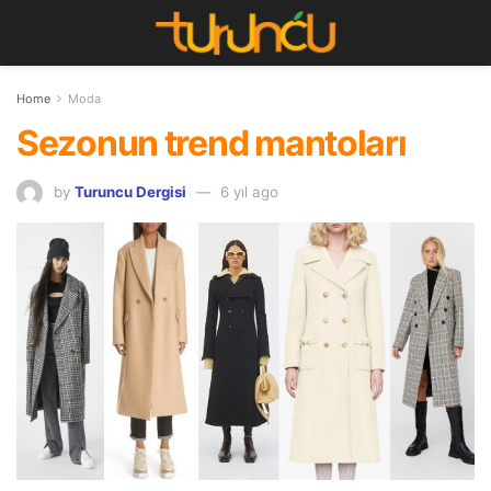
Home
Moda
Sezonun trend mantoları
by
Turuncu Dergisi
6 yıl ago