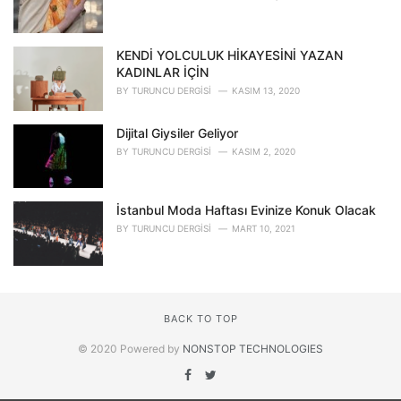
KENDİ YOLCULUK HİKAYESİNİ YAZAN
KADINLAR İÇİN
BY
TURUNCU DERGISI
KASIM 13, 2020
Dijital Giysiler Geliyor
BY
TURUNCU DERGISI
KASIM 2, 2020
İstanbul Moda Haftası Evinize Konuk Olacak
BY
TURUNCU DERGISI
MART 10, 2021
BACK TO TOP
© 2020 Powered by
NONSTOP TECHNOLOGIES