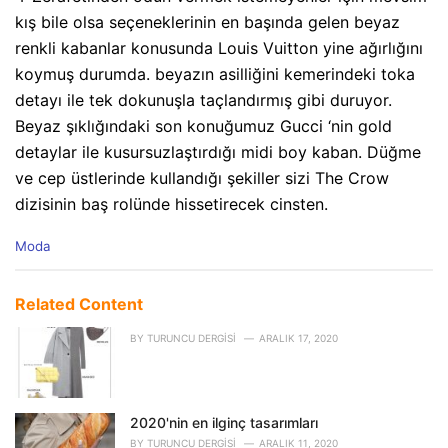
kış bile olsa seçeneklerinin en başında gelen beyaz
renkli kabanlar konusunda Louis Vuitton yine ağırlığını
koymuş durumda. beyazın asilliğini kemerindeki toka
detayı ile tek dokunuşla taçlandırmış gibi duruyor.
Beyaz şıklığındaki son konuğumuz Gucci ‘nin gold
detaylar ile kusursuzlaştırdığı midi boy kaban. Düğme
ve cep üstlerinde kullandığı şekiller sizi The Crow
dizisinin baş rolünde hissetirecek cinsten.
C
Moda
a
t
e
Related Content
g
o
BY
TURUNCU DERGISI
ARALIK 17, 2020
r
i
e
s
2020'nin en ilginç tasarımları
:
BY
TURUNCU DERGISI
ARALIK 11, 2020