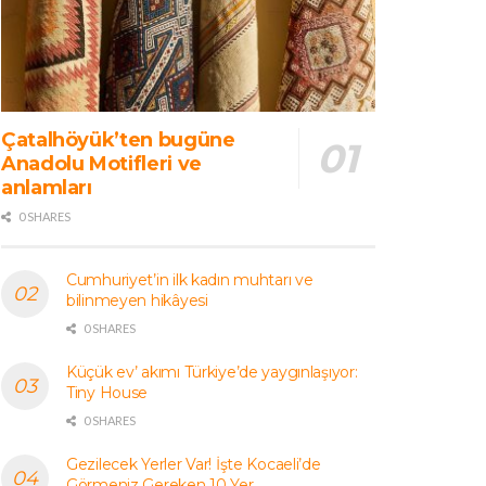
Çatalhöyük’ten bugüne
Anadolu Motifleri ve
anlamları
0 SHARES
Cumhuriyet’in ilk kadın muhtarı ve
bilinmeyen hikâyesi
0 SHARES
Küçük ev’ akımı Türkiye’de yaygınlaşıyor:
Tiny House
0 SHARES
Gezilecek Yerler Var! İşte Kocaeli’de
Görmeniz Gereken 10 Yer