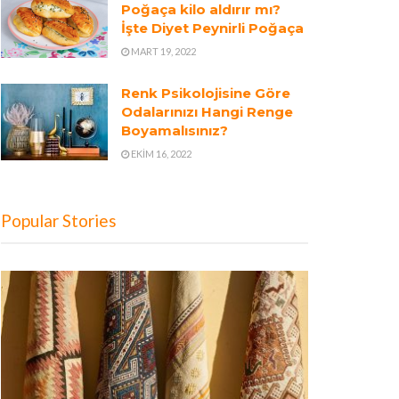
Poğaça kilo aldırır mı?
İşte Diyet Peynirli Poğaça
MART 19, 2022
Renk Psikolojisine Göre
Odalarınızı Hangi Renge
Boyamalısınız?
EKIM 16, 2022
Popular Stories