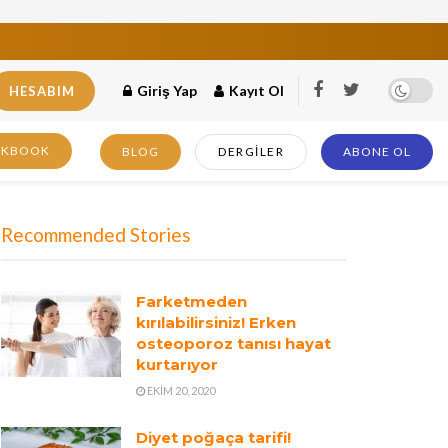
Giriş Yap
Kayıt Ol
HESABIM
OKBOOK
BLOG
DERGILER
ABONE OL
Recommended Stories
Farketmeden
kırılabilirsiniz! Erken
osteoporoz tanısı hayat
kurtarıyor
EKIM 20, 2020
Diyet poğaça tarifi!