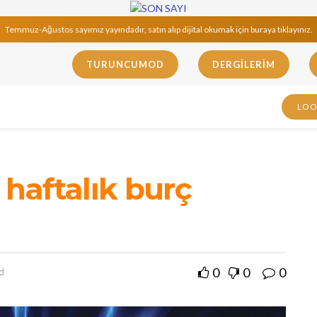
Temmuz-Ağustos sayımız yayındadır, satın alıp dijital okumak için buraya tıklayınız.
TURUNCUMOD
DERGILERIM
LO
 haftalık burç
0
0
0
d