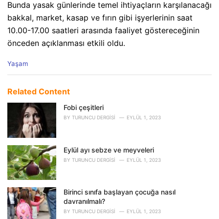
Bunda yasak günlerinde temel ihtiyaçların karşılanacağı
bakkal, market, kasap ve fırın gibi işyerlerinin saat
10.00-17.00 saatleri arasında faaliyet göstereceğinin
önceden açıklanması etkili oldu.
C
Yaşam
a
t
e
Related Content
g
o
Fobi çeşitleri
r
BY
TURUNCU DERGISI
EYLÜL 1, 2023
i
e
s
Eylül ayı sebze ve meyveleri
:
BY
TURUNCU DERGISI
EYLÜL 1, 2023
Birinci sınıfa başlayan çocuğa nasıl
davranılmalı?
BY
TURUNCU DERGISI
EYLÜL 1, 2023