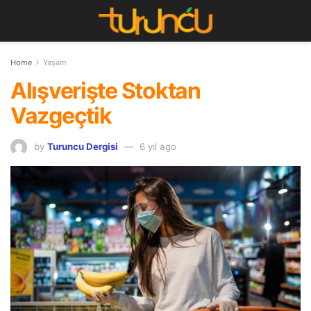
Home
Yaşam
Alışverişte Stoktan
Vazgeçtik
by
Turuncu Dergisi
6 yıl ago