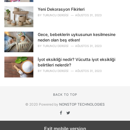
Yeni Dekorasyon Fikirleri
BY
TURUNCU DERGISI
AĞUSTOS 31, 2023
Gece, bebeklerin uykusunun kesilmesine
neden olan beş etken!
BY
TURUNCU DERGISI
AĞUSTOS 31, 2023
İyot eksikliği nedir? Vücutta iyot eksikliği
belirtileri nelerdir?
BY
TURUNCU DERGISI
AĞUSTOS 31, 2023
BACK TO TOP
© 2020 Powered by
NONSTOP TECHNOLOGIES
Exit mobile version