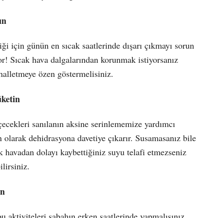
ın
iği için günün en sıcak saatlerinde dışarı çıkmayı sorun
or! Sıcak hava dalgalarından korunmak istiyorsanız
 halletmeye özen göstermelisiniz.
üketin
 içecekleri sanılanın aksine serinlememize yardımcı
olarak dehidrasyona davetiye çıkarır. Susamasanız bile
 havadan dolayı kaybettiğiniz suyu telafi etmezseniz
lirsiniz.
ın
u aktiviteleri sabahın erken saatlerinde yapmalısınız.