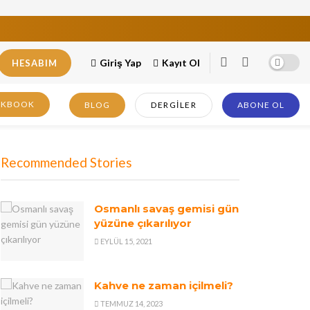
Giriş Yap
Kayıt Ol
HESABIM
OKBOOK
BLOG
DERGILER
ABONE OL
Recommended Stories
Osmanlı savaş gemisi gün
yüzüne çıkarılıyor
EYLÜL 15, 2021
Kahve ne zaman içilmeli?
TEMMUZ 14, 2023