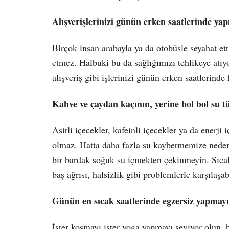
Alı
ş
veri
ş
lerinizi günün erken saatlerinde yap
Birçok insan arabayla ya da otobüsle seyahat ett
etmez. Halbuki bu da sağlığımızı tehlikeye atıy
alışveriş gibi işlerinizi günün erken saatlerinde
Kahve ve çaydan kaçının, yerine bol bol su t
Asitli içecekler, kafeinli içecekler ya da enerji
olmaz. Hatta daha fazla su kaybetmemize neden 
bir bardak soğuk su içmekten çekinmeyin. Sıcak
baş ağrısı, halsizlik gibi problemlerle karşılaşabi
Günün en sıcak saatlerinde egzersiz yapmay
İster koşmayı ister yoga yapmayı seviyor olun, b