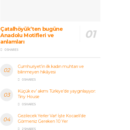
Çatalhöyük’ten bugüne
Anadolu Motifleri ve
anlamları
0 SHARES
Cumhuriyet’in ilk kadın muhtarı ve
bilinmeyen hikâyesi
0 SHARES
Küçük ev’ akımı Türkiye’de yaygınlaşıyor:
Tiny House
0 SHARES
Gezilecek Yerler Var! İşte Kocaeli’de
Görmeniz Gereken 10 Yer
2 SHARES