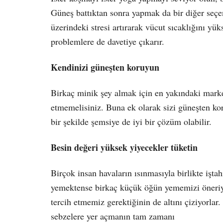
Güneş battıktan sonra yapmak da bir diğer seçe
üzerindeki stresi artırarak vücut sıcaklığını yük
problemlere de davetiye çıkarır.
Kendinizi güne
ş
ten koruyun
Birkaç minik şey almak için en yakındaki marke
etmemelisiniz. Buna ek olarak sizi güneşten ko
bir şekilde şemsiye de iyi bir çözüm olabilir.
Besin de
ğ
eri yüksek yiyecekler tüketin
Birçok insan havaların ısınmasıyla birlikte iş
yemektense birkaç küçük öğün yememizi öneriyor
tercih etmemiz gerektiğinin de altını çiziyorlar.
sebzelere yer açmanın tam zamanı