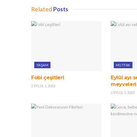
Related
Posts
YAŞAM
MUTFAK
Fobi çeşitleri
Eylül ayı 
meyveleri
EYLÜL 1, 2023
EYLÜL 1, 2023