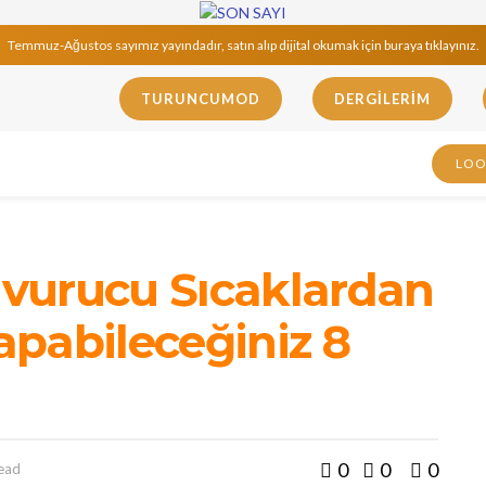
Temmuz-Ağustos sayımız yayındadır, satın alıp dijital okumak için buraya tıklayınız.
TURUNCUMOD
DERGILERIM
LO
vurucu Sıcaklardan
pabileceğiniz 8
0
0
0
read