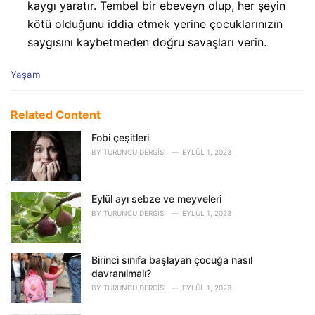
kaygı yaratır. Tembel bir ebeveyn olup, her şeyin
kötü olduğunu iddia etmek yerine çocuklarınızın
saygısını kaybetmeden doğru savaşları verin.
C
Yaşam
a
t
e
Related Content
g
o
Fobi çeşitleri
r
BY
TURUNCU DERGISI
EYLÜL 1, 2023
i
e
s
Eylül ayı sebze ve meyveleri
:
BY
TURUNCU DERGISI
EYLÜL 1, 2023
Birinci sınıfa başlayan çocuğa nasıl
davranılmalı?
BY
TURUNCU DERGISI
EYLÜL 1, 2023