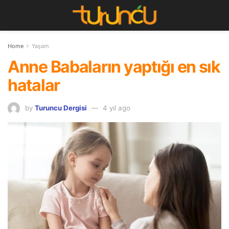
Home
Yaşam
Anne Babaların yaptığı en sık
hatalar
by
Turuncu Dergisi
4 yıl ago