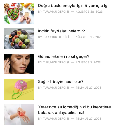
Doğru beslenmeyle ilgili 5 yanlış bilgi
BY
TURUNCU DERGISI
AĞUSTOS 28, 2023
İncirin faydaları nelerdir?
BY
TURUNCU DERGISI
AĞUSTOS 15, 2023
Güneş lekeleri nasıl geçer?
BY
TURUNCU DERGISI
AĞUSTOS 7, 2023
Sağlıklı beyin nasıl olur?
BY
TURUNCU DERGISI
TEMMUZ 27, 2023
Yeterince su içmediğinizi bu işeretlere
bakarak anlayabilirsiniz!
BY
TURUNCU DERGISI
TEMMUZ 27, 2023