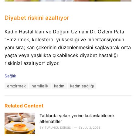
Diyabet riskini azaltıyor
Kadın Hastalıkları ve Doğum Uzmanı Dr. Özlem Pata
“Emzirmek, kolesterol yüksekliği ve hipertansiyonun
yanı sıra; kan şekerinin düzenlenmesini sağlayarak orta
yaşta veya yaşlılıkta çıkabilecek diyabet hastalığı
riskinizi azaltıyor” diyor.
C
Sağlık
a
T
emzirmek
hamilelik
kadın
kadın sağlığı
t
a
e
g
g
s
o
Related Content
:
r
i
Tatlılarda şeker yerine kullanılabilecek
e
alternatifler
s
BY
TURUNCU DERGISI
EYLÜL 2, 2023
: