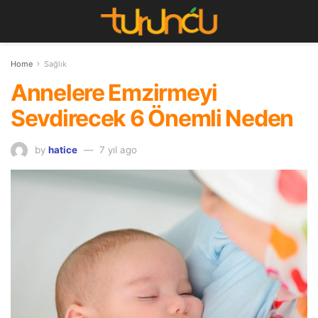
Home
Sağlık
Annelere Emzirmeyi
Sevdirecek 6 Önemli Neden
by
hatice
7 yıl ago