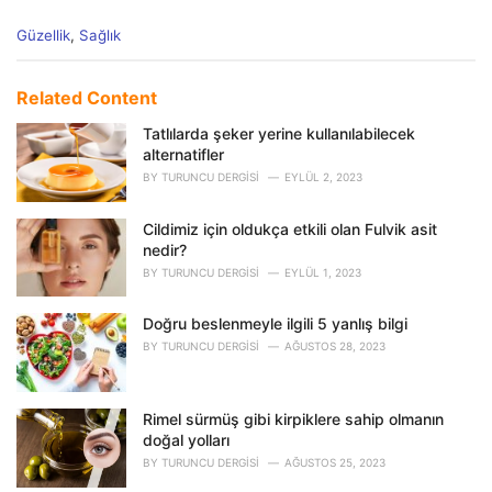
C
Güzellik
,
Sağlık
a
t
e
Related Content
g
o
Tatlılarda şeker yerine kullanılabilecek
r
alternatifler
i
BY
TURUNCU DERGISI
EYLÜL 2, 2023
e
s
Cildimiz için oldukça etkili olan Fulvik asit
:
nedir?
BY
TURUNCU DERGISI
EYLÜL 1, 2023
Doğru beslenmeyle ilgili 5 yanlış bilgi
BY
TURUNCU DERGISI
AĞUSTOS 28, 2023
Rimel sürmüş gibi kirpiklere sahip olmanın
doğal yolları
BY
TURUNCU DERGISI
AĞUSTOS 25, 2023