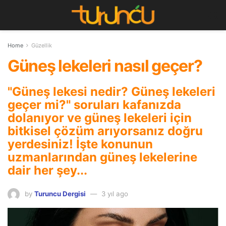
Home
Güzellik
Güneş lekeleri nasıl geçer?
"Güneş lekesi nedir? Güneş lekeleri
geçer mi?" soruları kafanızda
dolanıyor ve güneş lekeleri için
bitkisel çözüm arıyorsanız doğru
yerdesiniz! İşte konunun
uzmanlarından güneş lekelerine
dair her şey...
by
Turuncu Dergisi
3 yıl ago