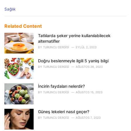
C
Sağlık
a
t
e
Related Content
g
o
Tatlılarda şeker yerine kullanılabilecek
r
alternatifler
i
BY
TURUNCU DERGISI
EYLÜL 2, 2023
e
s
Doğru beslenmeyle ilgili 5 yanlış bilgi
:
BY
TURUNCU DERGISI
AĞUSTOS 28, 2023
İncirin faydaları nelerdir?
BY
TURUNCU DERGISI
AĞUSTOS 15, 2023
Güneş lekeleri nasıl geçer?
BY
TURUNCU DERGISI
AĞUSTOS 7, 2023