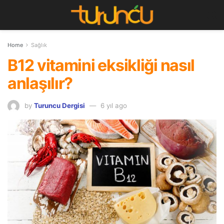
Home
Sağlık
B12 vitamini eksikliği nasıl
anlaşılır?
by
Turuncu Dergisi
6 yıl ago