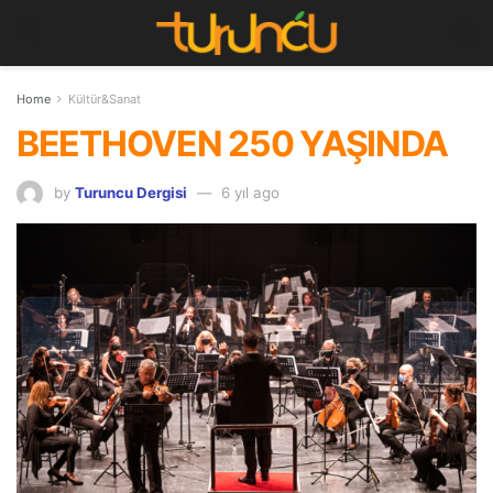
Home
Kültür&Sanat
BEETHOVEN 250 YAŞINDA
by
Turuncu Dergisi
6 yıl ago