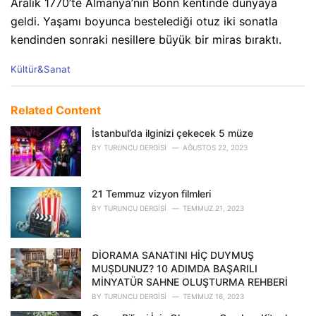
Aralık 1770’te Almanya’nın Bonn kentinde dünyaya
geldi. Yaşamı boyunca bestelediği otuz iki sonatla
kendinden sonraki nesillere büyük bir miras bıraktı.
C
Kültür&Sanat
a
t
e
Related Content
g
o
İstanbul’da ilginizi çekecek 5 müze
r
BY
TURUNCU DERGISI
AĞUSTOS 22, 2023
i
e
s
21 Temmuz vizyon filmleri
:
BY
TURUNCU DERGISI
TEMMUZ 21, 2023
DİORAMA SANATINI HİÇ DUYMUŞ
MUŞDUNUZ? 10 ADIMDA BAŞARILI
MİNYATÜR SAHNE OLUŞTURMA REHBERİ
BY
TURUNCU DERGISI
TEMMUZ 16, 2023