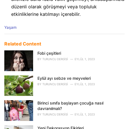
düzenli olarak görüşmeyi veya topluluk
etkinliklerine katılmayı içerebilir.
C
Yaşam
a
t
e
Related Content
g
o
Fobi çeşitleri
r
BY
TURUNCU DERGISI
EYLÜL 1, 2023
i
e
s
Eylül ayı sebze ve meyveleri
:
BY
TURUNCU DERGISI
EYLÜL 1, 2023
Birinci sınıfa başlayan çocuğa nasıl
davranılmalı?
BY
TURUNCU DERGISI
EYLÜL 1, 2023
Yeni Dekorasyon Fikirleri