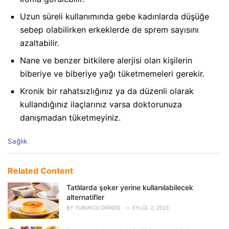
Uzun süreli kullanımında gebe kadınlarda düşüğe
sebep olabilirken erkeklerde de sprem sayısını
azaltabilir.
Nane ve benzer bitkilere alerjisi olan kişilerin
biberiye ve biberiye yağı tüketmemeleri gerekir.
Kronik bir rahatsızlığınız ya da düzenli olarak
kullandığınız ilaçlarınız varsa doktorunuza
danışmadan tüketmeyiniz.
C
Sağlık
a
t
e
Related Content
g
o
Tatlılarda şeker yerine kullanılabilecek
r
alternatifler
i
BY
TURUNCU DERGISI
EYLÜL 2, 2023
e
s