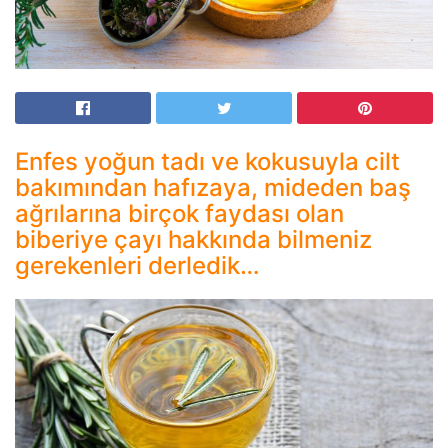
Enfes yoğun tadı ve kokusuyla cilt
bakımından hafızaya, mideden baş
ağrılarına birçok faydası olan
biberiye çayı hakkında bilmeniz
gerekenleri derledik…