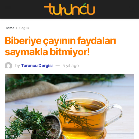
Home
Sağlık
Biberiye çayının faydaları
saymakla bitmiyor!
by
Turuncu Dergisi
5 yıl ago