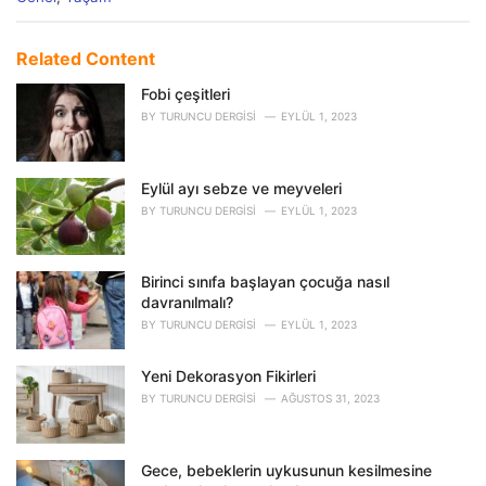
a
t
e
Related Content
g
o
Fobi çeşitleri
r
BY
TURUNCU DERGISI
EYLÜL 1, 2023
i
e
s
Eylül ayı sebze ve meyveleri
:
BY
TURUNCU DERGISI
EYLÜL 1, 2023
Birinci sınıfa başlayan çocuğa nasıl
davranılmalı?
BY
TURUNCU DERGISI
EYLÜL 1, 2023
Yeni Dekorasyon Fikirleri
BY
TURUNCU DERGISI
AĞUSTOS 31, 2023
Gece, bebeklerin uykusunun kesilmesine