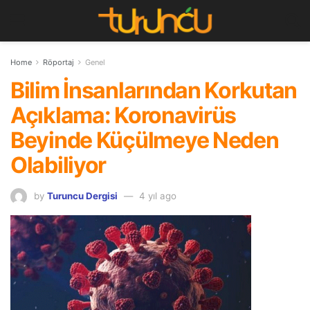
Home
Röportaj
Genel
Bilim İnsanlarından Korkutan
Açıklama: Koronavirüs
Beyinde Küçülmeye Neden
Olabiliyor
by
Turuncu Dergisi
4 yıl ago