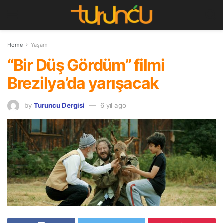
Home
Yaşam
“Bir Düş Gördüm” filmi
Brezilya’da yarışacak
by
Turuncu Dergisi
6 yıl ago