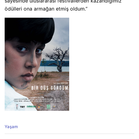
sayesinde uluslararası festivallerden kazandığımız
ödülleri ona armağan etmiş oldum.”
C
Yaşam
a
t