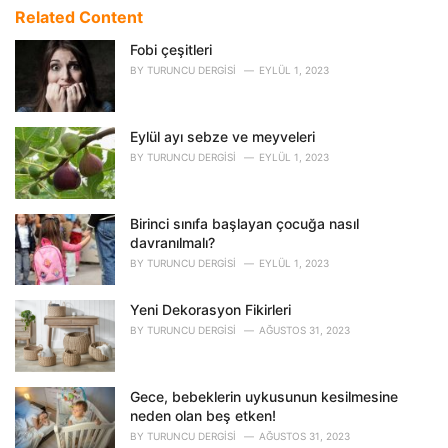
e
Related Content
g
o
Fobi çeşitleri
r
BY
TURUNCU DERGISI
EYLÜL 1, 2023
i
e
s
Eylül ayı sebze ve meyveleri
:
BY
TURUNCU DERGISI
EYLÜL 1, 2023
Birinci sınıfa başlayan çocuğa nasıl
davranılmalı?
BY
TURUNCU DERGISI
EYLÜL 1, 2023
Yeni Dekorasyon Fikirleri
BY
TURUNCU DERGISI
AĞUSTOS 31, 2023
Gece, bebeklerin uykusunun kesilmesine
neden olan beş etken!
BY
TURUNCU DERGISI
AĞUSTOS 31, 2023