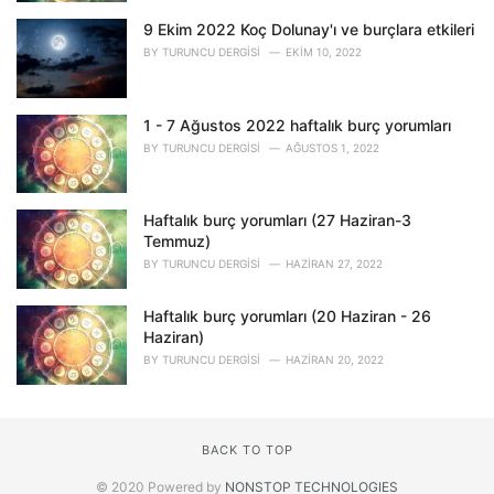
9 Ekim 2022 Koç Dolunay'ı ve burçlara etkileri
BY
TURUNCU DERGISI
EKIM 10, 2022
1 - 7 Ağustos 2022 haftalık burç yorumları
BY
TURUNCU DERGISI
AĞUSTOS 1, 2022
Haftalık burç yorumları (27 Haziran-3
Temmuz)
BY
TURUNCU DERGISI
HAZIRAN 27, 2022
Haftalık burç yorumları (20 Haziran - 26
Haziran)
BY
TURUNCU DERGISI
HAZIRAN 20, 2022
BACK TO TOP
© 2020 Powered by
NONSTOP TECHNOLOGIES