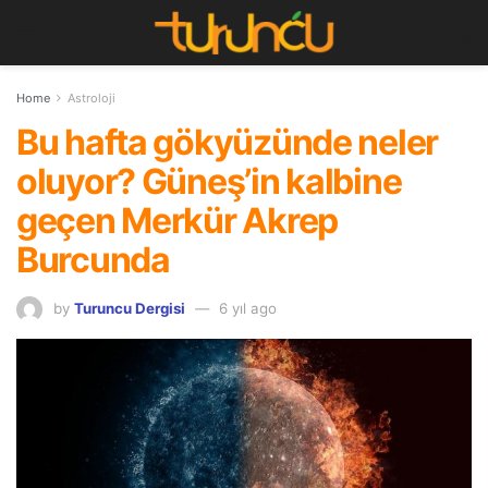
Home
Astroloji
Bu hafta gökyüzünde neler
oluyor? Güneş’in kalbine
geçen Merkür Akrep
Burcunda
by
Turuncu Dergisi
6 yıl ago