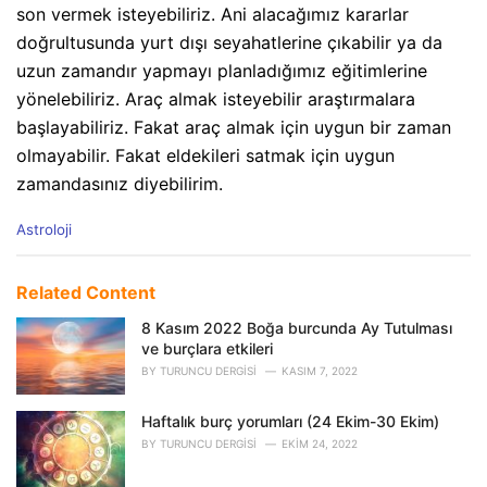
son vermek isteyebiliriz. Ani alacağımız kararlar
doğrultusunda yurt dışı seyahatlerine çıkabilir ya da
uzun zamandır yapmayı planladığımız eğitimlerine
yönelebiliriz. Araç almak isteyebilir araştırmalara
başlayabiliriz. Fakat araç almak için uygun bir zaman
olmayabilir. Fakat eldekileri satmak için uygun
zamandasınız diyebilirim.
C
Astroloji
a
t
e
Related Content
g
o
8 Kasım 2022 Boğa burcunda Ay Tutulması
r
ve burçlara etkileri
i
BY
TURUNCU DERGISI
KASIM 7, 2022
e
s
Haftalık burç yorumları (24 Ekim-30 Ekim)
:
BY
TURUNCU DERGISI
EKIM 24, 2022