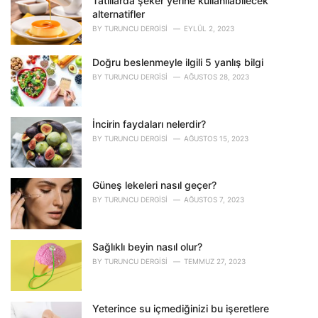
o
Tatlılarda şeker yerine kullanılabilecek
r
alternatifler
i
BY
TURUNCU DERGISI
EYLÜL 2, 2023
e
s
Doğru beslenmeyle ilgili 5 yanlış bilgi
:
BY
TURUNCU DERGISI
AĞUSTOS 28, 2023
İncirin faydaları nelerdir?
BY
TURUNCU DERGISI
AĞUSTOS 15, 2023
Güneş lekeleri nasıl geçer?
BY
TURUNCU DERGISI
AĞUSTOS 7, 2023
Sağlıklı beyin nasıl olur?
BY
TURUNCU DERGISI
TEMMUZ 27, 2023
Yeterince su içmediğinizi bu işeretlere