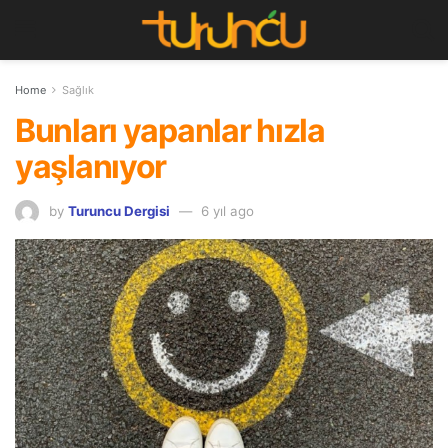
Home
Sağlık
Bunları yapanlar hızla
yaşlanıyor
by
Turuncu Dergisi
6 yıl ago