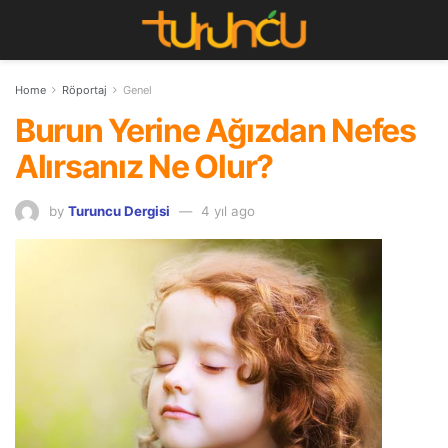
Home
Röportaj
Genel
Burun Yerine Ağızdan Nefes
Alırsanız Ne Olur?
by
Turuncu Dergisi
4 yıl ago