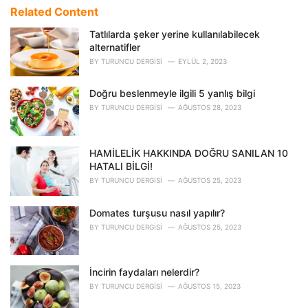
e
Related Content
g
o
Tatlılarda şeker yerine kullanılabilecek
r
alternatifler
i
BY
TURUNCU DERGISI
EYLÜL 2, 2023
e
s
Doğru beslenmeyle ilgili 5 yanlış bilgi
:
BY
TURUNCU DERGISI
AĞUSTOS 28, 2023
HAMİLELİK HAKKINDA DOĞRU SANILAN 10
HATALI BİLGİ!
BY
TURUNCU DERGISI
AĞUSTOS 25, 2023
Domates turşusu nasıl yapılır?
BY
TURUNCU DERGISI
AĞUSTOS 25, 2023
İncirin faydaları nelerdir?
BY
TURUNCU DERGISI
AĞUSTOS 15, 2023