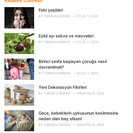
Related Content
g
o
Fobi çeşitleri
r
BY
TURUNCU DERGISI
EYLÜL 1, 2023
i
e
s
Eylül ayı sebze ve meyveleri
:
BY
TURUNCU DERGISI
EYLÜL 1, 2023
Birinci sınıfa başlayan çocuğa nasıl
davranılmalı?
BY
TURUNCU DERGISI
EYLÜL 1, 2023
Yeni Dekorasyon Fikirleri
BY
TURUNCU DERGISI
AĞUSTOS 31, 2023
Gece, bebeklerin uykusunun kesilmesine
neden olan beş etken!
BY
TURUNCU DERGISI
AĞUSTOS 31, 2023