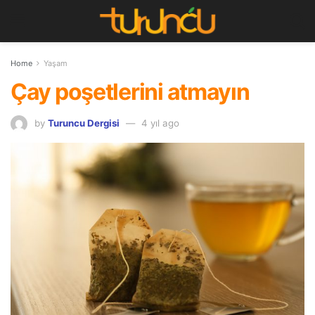
Home
Yaşam
Çay poşetlerini atmayın
by
Turuncu Dergisi
4 yıl ago