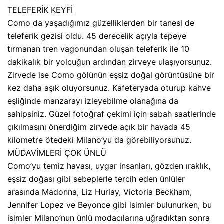
TELEFERİK KEYFİ
Como da yaşadığımız güzelliklerden bir tanesi de
teleferik gezisi oldu. 45 derecelik açıyla tepeye
tırmanan tren vagonundan oluşan teleferik ile 10
dakikalık bir yolcuğun ardından zirveye ulaşıyorsunuz.
Zirvede ise Como gölünün eşsiz doğal görüntüsüne bir
kez daha aşık oluyorsunuz. Kafeteryada oturup kahve
eşliğinde manzarayı izleyebilme olanağına da
sahipsiniz. Güzel fotoğraf çekimi için sabah saatlerinde
çıkılmasını önerdiğim zirvede açık bir havada 45
kilometre ötedeki Milano’yu da görebiliyorsunuz.
MÜDAVİMLERİ ÇOK ÜNLÜ
Como’yu temiz havası, uygar insanları, gözden ıraklık,
eşsiz doğası gibi sebeplerle tercih eden ünlüler
arasında Madonna, Liz Hurlay, Victoria Beckham,
Jennifer Lopez ve Beyonce gibi isimler bulunurken, bu
isimler Milano’nun ünlü modacılarına uğradıktan sonra