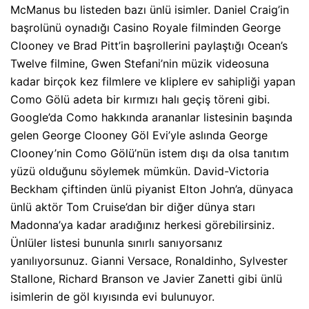
McManus bu listeden bazı ünlü isimler. Daniel Craig’in
başrolünü oynadığı Casino Royale filminden George
Clooney ve Brad Pitt’in başrollerini paylaştığı Ocean’s
Twelve filmine, Gwen Stefani’nin müzik videosuna
kadar birçok kez filmlere ve kliplere ev sahipliği yapan
Como Gölü adeta bir kırmızı halı geçiş töreni gibi.
Google’da Como hakkında arananlar listesinin başında
gelen George Clooney Göl Evi’yle aslında George
Clooney’nin Como Gölü’nün istem dışı da olsa tanıtım
yüzü olduğunu söylemek mümkün. David-Victoria
Beckham çiftinden ünlü piyanist Elton John’a, dünyaca
ünlü aktör Tom Cruise’dan bir diğer dünya starı
Madonna’ya kadar aradığınız herkesi görebilirsiniz.
Ünlüler listesi bununla sınırlı sanıyorsanız
yanılıyorsunuz. Gianni Versace, Ronaldinho, Sylvester
Stallone, Richard Branson ve Javier Zanetti gibi ünlü
isimlerin de göl kıyısında evi bulunuyor.