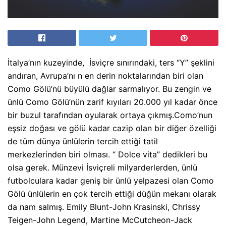
İtalya’nın kuzeyinde, İsviçre sınırındaki, ters “Y” şeklini
andıran, Avrupa’nı n en derin noktalarından biri olan
Como Gölü’nü büyülü dağlar sarmalıyor. Bu zengin ve
ünlü Como Gölü’nün zarif kıyıları 20.000 yıl kadar önce
bir buzul tarafından oyularak ortaya çıkmış.Como’nun
eşsiz doğası ve gölü kadar cazip olan bir diğer özelliği
de tüm dünya ünlülerin tercih ettiği tatil
merkezlerinden biri olması. “ Dolce vita” dedikleri bu
olsa gerek. Münzevi İsviçreli milyarderlerden, ünlü
futbolculara kadar geniş bir ünlü yelpazesi olan Como
Gölü ünlülerin en çok tercih ettiği düğün mekanı olarak
da nam salmış. Emily Blunt-John Krasinski, Chrissy
Teigen-John Legend, Martine McCutcheon-Jack