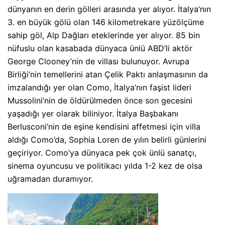
dünyanın en derin gölleri arasında yer alıyor. İtalya’nın
3. en büyük gölü olan 146 kilometrekare yüzölçüme
sahip göl, Alp Dağları eteklerinde yer alıyor. 85 bin
nüfuslu olan kasabada dünyaca ünlü ABD’li aktör
George Clooney’nin de villası bulunuyor. Avrupa
Birliği’nin temellerini atan Çelik Paktı anlaşmasının da
imzalandığı yer olan Como, İtalya’nın faşist lideri
Mussolini’nin de öldürülmeden önce son gecesini
yaşadığı yer olarak biliniyor. İtalya Başbakanı
Berlusconi’nin de eşine kendisini affetmesi için villa
aldığı Como’da, Sophia Loren de yılın belirli günlerini
geçiriyor. Como’ya dünyaca pek çok ünlü sanatçı,
sinema oyuncusu ve politikacı yılda 1-2 kez de olsa
uğramadan duramıyor.