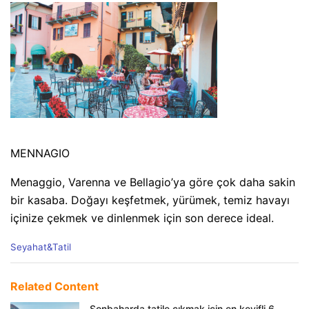
MENNAGIO
Menaggio, Varenna ve Bellagio’ya göre çok daha sakin
bir kasaba. Doğayı keşfetmek, yürümek, temiz havayı
içinize çekmek ve dinlenmek için son derece ideal.
C
Seyahat&Tatil
a
t
e
Related Content
g
o
Sonbaharda tatile çıkmak için en keyifli 6