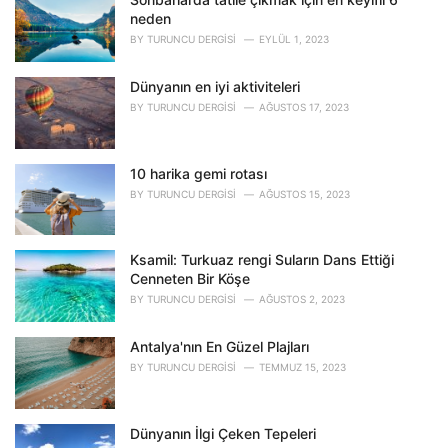
r
neden
i
BY
TURUNCU DERGISI
EYLÜL 1, 2023
e
s
Dünyanın en iyi aktiviteleri
:
BY
TURUNCU DERGISI
AĞUSTOS 17, 2023
10 harika gemi rotası
BY
TURUNCU DERGISI
AĞUSTOS 15, 2023
Ksamil: Turkuaz rengi Suların Dans Ettiği
Cenneten Bir Köşe
BY
TURUNCU DERGISI
AĞUSTOS 2, 2023
Antalya'nın En Güzel Plajları
BY
TURUNCU DERGISI
TEMMUZ 15, 2023
Dünyanın İlgi Çeken Tepeleri