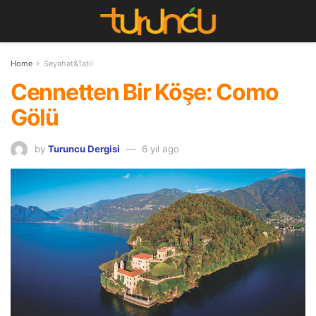
Home
Seyahat&Tatil
Cennetten Bir Köşe: Como
Gölü
by
Turuncu Dergisi
6 yıl ago