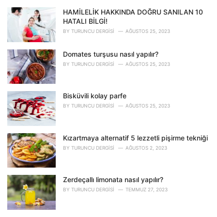
s
HAMİLELİK HAKKINDA DOĞRU SANILAN 10
:
HATALI BİLGİ!
BY
TURUNCU DERGISI
AĞUSTOS 25, 2023
Domates turşusu nasıl yapılır?
BY
TURUNCU DERGISI
AĞUSTOS 25, 2023
Bisküvili kolay parfe
BY
TURUNCU DERGISI
AĞUSTOS 25, 2023
Kızartmaya alternatif 5 lezzetli pişirme tekniği
BY
TURUNCU DERGISI
AĞUSTOS 2, 2023
Zerdeçallı limonata nasıl yapılır?
BY
TURUNCU DERGISI
TEMMUZ 27, 2023