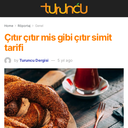
Home
Röportaj
Genel
Çıtır çıtır mis gibi çıtır simit
tarifi
by
Turuncu Dergisi
5 yıl ago