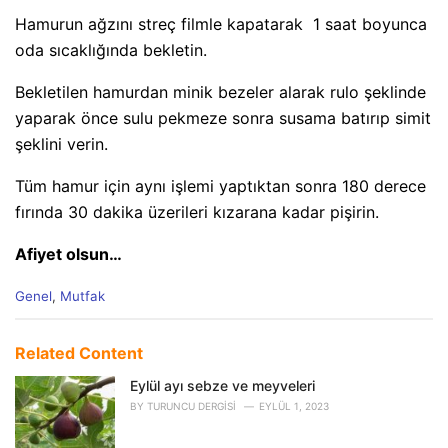
Hamurun ağzını streç filmle kapatarak 1 saat boyunca
oda sıcaklığında bekletin.
Bekletilen hamurdan minik bezeler alarak rulo şeklinde
yaparak önce sulu pekmeze sonra susama batırıp simit
şeklini verin.
Tüm hamur için aynı işlemi yaptıktan sonra 180 derece
fırında 30 dakika üzerileri kızarana kadar pişirin.
Afiyet olsun…
C
Genel
,
Mutfak
a
t
e
Related Content
g
o
Eylül ayı sebze ve meyveleri
r
BY
TURUNCU DERGISI
EYLÜL 1, 2023
i
e