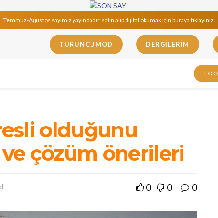
Temmuz-Ağustos sayımız yayındadır, satın alıp dijital okumak için buraya tıklayınız.
TURUNCUMOD
DERGILERIM
LO
esli olduğunu
 ve çözüm önerileri
0
0
0
ad