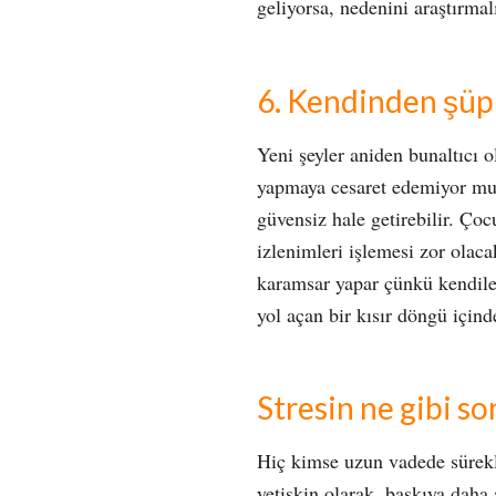
geliyorsa, nedenini araştırmal
6. Kendinden şü
Yeni şeyler aniden bunaltıcı o
yapmaya cesaret edemiyor mu?
güvensiz hale getirebilir. Çoc
izlenimleri işlemesi zor olaca
karamsar yapar çünkü kendiler
yol açan bir kısır döngü içind
Stresin ne gibi son
Hiç kimse uzun vadede sürekl
yetişkin olarak, baskıya daha