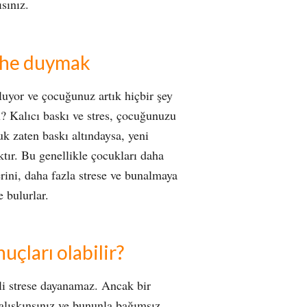
ısınız.
phe duymak
luyor ve çocuğunuz artık hiçbir şey
 Kalıcı baskı ve stres, çocuğunuzu
uk zaten baskı altındaysa, yeni
ktır. Bu genellikle çocukları daha
ini, daha fazla strese ve bunalmaya
e bulurlar.
uçları olabilir?
i strese dayanamaz. Ancak bir
 alışkınsınız ve bununla bağımsız