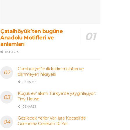
Çatalhöyük’ten bugüne
Anadolu Motifleri ve
anlamları
0 SHARES
Cumhuriyet’in ilk kadın muhtarı ve
bilinmeyen hikâyesi
0 SHARES
Küçük ev’ akımı Türkiye’de yaygınlaşıyor:
Tiny House
0 SHARES
Gezilecek Yerler Var! İşte Kocaeli’de
Görmeniz Gereken 10 Yer