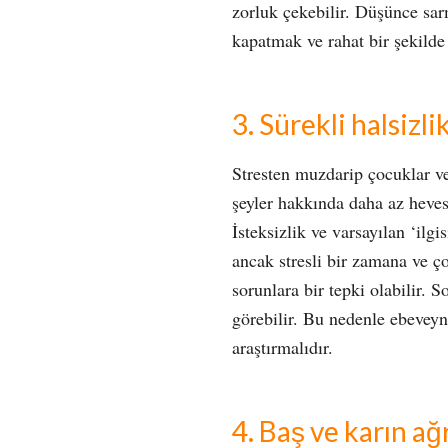
zorluk çekebilir. Düşünce sar
kapatmak ve rahat bir şekild
3. Sürekli halsizl
Stresten muzdarip çocuklar ve
şeyler hakkında daha az hevesl
İsteksizlik ve varsayılan ‘ilgis
ancak stresli bir zamana ve ç
sorunlara bir tepki olabilir. S
görebilir. Bu nedenle ebeveyn
araştırmalıdır.
4. Baş ve karın ağr