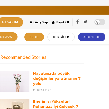
Giriş Yap
Kayıt Ol
HESABIM
OKBOOK
BLOG
DERGILER
ABONE OL
Recommended Stories
Hayatınızda büyük
değişimler yaratmanın 7
yolu
EKIM 4, 2022
Enerjinizi Yükseltin!
Ruhunuza İyi Gelecek 7