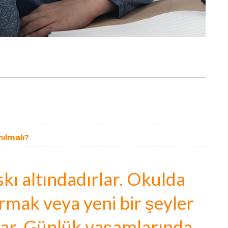
nılmalı?
skı altındadırlar. Okulda
rmak veya yeni bir şeyler
ar. Günlük yaşamlarında