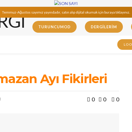
Temmuz-Ağustos sayımız yayındadır, satın alıp dijital okumak için buraya tıklayınız.
TURUNCUMOD
DERGILERIM
LO
azan Ayı Fikirleri
0
0
0
d