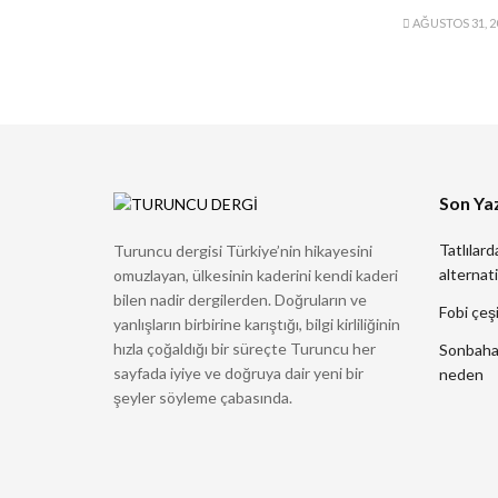
AĞUSTOS 31, 2
Son Yaz
Tatlılard
Turuncu dergisi Türkiye’nin hikayesini
alternati
omuzlayan, ülkesinin kaderini kendi kaderi
bilen nadir dergilerden. Doğruların ve
Fobi çeşi
yanlışların birbirine karıştığı, bilgi kirliliğinin
hızla çoğaldığı bir süreçte Turuncu her
Sonbahard
sayfada iyiye ve doğruya dair yeni bir
neden
şeyler söyleme çabasında.