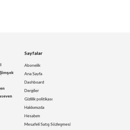
Sayfalar
l
Abonelik
 Şimşek
Ana Sayfa
Dashboard
zen
Dergiler
aseven
Gizlilik politikası
Hakkımızda
Hesabım
Mesafeli Satış Sözleşmesi