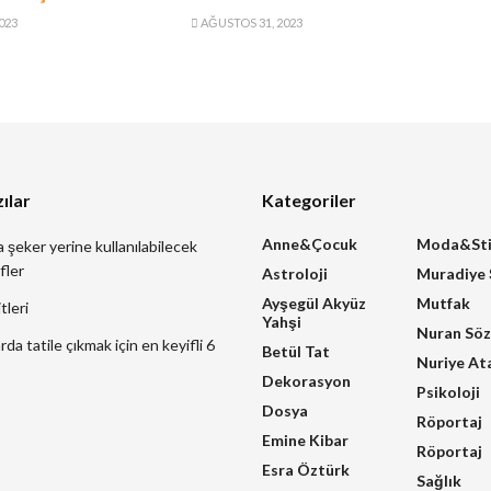
023
AĞUSTOS 31, 2023
ılar
Kategoriler
Anne&Çocuk
Moda&Sti
a şeker yerine kullanılabilecek
fler
Astroloji
Muradiye
Ayşegül Akyüz
Mutfak
tleri
Yahşi
Nuran Sö
a tatile çıkmak için en keyifli 6
Betül Tat
Nuriye At
Dekorasyon
Psikoloji
Dosya
Röportaj
Emine Kibar
Röportaj
Esra Öztürk
Sağlık