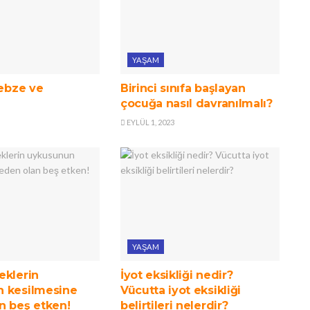
YAŞAM
sebze ve
Birinci sınıfa başlayan
çocuğa nasıl davranılmalı?
EYLÜL 1, 2023
YAŞAM
eklerin
İyot eksikliği nedir?
 kesilmesine
Vücutta iyot eksikliği
n beş etken!
belirtileri nelerdir?