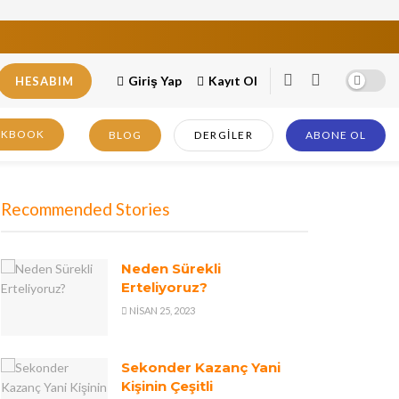
Giriş Yap
Kayıt Ol
HESABIM
OKBOOK
BLOG
DERGILER
ABONE OL
Recommended Stories
Neden Sürekli
Erteliyoruz?
NISAN 25, 2023
Sekonder Kazanç Yani
Kişinin Çeşitli