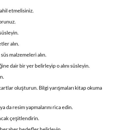
hil etmelisiniz.
sorunuz.
süsleyin.
ler alın.
 süs malzemeleri alın.
e dair bir yer belirleyip o alını süsleyin.
n.
 kartlar oluşturun. Bilgi yarışmaları kitap okuma
ya da resim yapmalarını rica edin.
ncak çeşitlendirin.
beraber hedefler belirleyin.