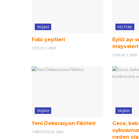
YAŞAM
MUTFAK
Fobi çeşitleri
Eylül ayı 
meyveleri
EYLÜL 1, 2023
EYLÜL 1, 2023
YAŞAM
YAŞAM
Yeni Dekorasyon Fikirleri
Gece, beb
uykusunun
AĞUSTOS 31, 2023
neden ola