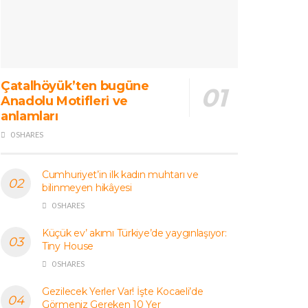
Çatalhöyük’ten bugüne
Anadolu Motifleri ve
anlamları
0 SHARES
Cumhuriyet’in ilk kadın muhtarı ve
bilinmeyen hikâyesi
0 SHARES
Küçük ev’ akımı Türkiye’de yaygınlaşıyor:
Tiny House
0 SHARES
Gezilecek Yerler Var! İşte Kocaeli’de
Görmeniz Gereken 10 Yer