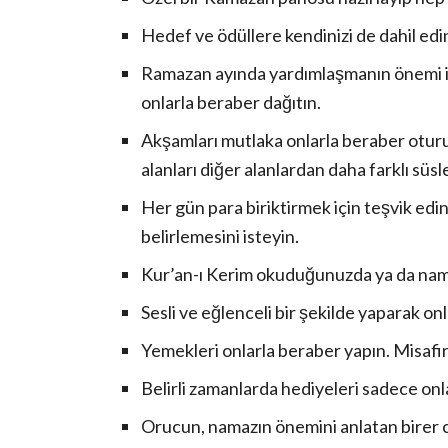
Hedef ve ödüllere kendinizi de dahil edi
Ramazan ayında yardımlaşmanın önemi içi
onlarla beraber dağıtın.
Akşamları mutlaka onlarla beraber otur
alanları diğer alanlardan daha farklı süsl
Her gün para biriktirmek için teşvik edin.
belirlemesini isteyin.
Kur’an-ı Kerim okuduğunuzda ya da nama
Sesli ve eğlenceli bir şekilde yaparak onl
Yemekleri onlarla beraber yapın. Misafir 
Belirli zamanlarda hediyeleri sadece onl
Orucun, namazın önemini anlatan birer cü