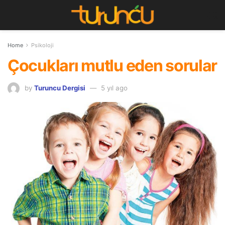
Home
Psikoloji
Çocukları mutlu eden sorular
by
Turuncu Dergisi
5 yıl ago