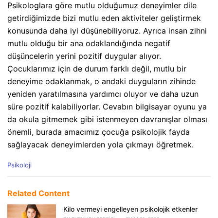
Psikologlara göre mutlu olduğumuz deneyimler dile
getirdiğimizde bizi mutlu eden aktiviteler geliştirmek
konusunda daha iyi düşünebiliyoruz. Ayrıca insan zihni
mutlu olduğu bir ana odaklandığında negatif
düşüncelerin yerini pozitif duygular alıyor.
Çocuklarımız için de durum farklı değil, mutlu bir
deneyime odaklanmak, o andaki duyguların zihinde
yeniden yaratılmasına yardımcı oluyor ve daha uzun
süre pozitif kalabiliyorlar. Cevabın bilgisayar oyunu ya
da okula gitmemek gibi istenmeyen davranışlar olması
önemli, burada amacımız çocuğa psikolojik fayda
sağlayacak deneyimlerden yola çıkmayı öğretmek.
C
Psikoloji
a
t
e
Related Content
g
o
Kilo vermeyi engelleyen psikolojik etkenler
r