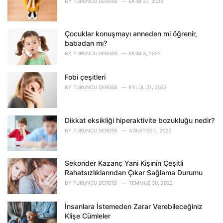
BY
TURUNCU DERGISI
EKIM 21, 2022
i
e
s
Çocuklar konuşmayı anneden mi öğrenir,
:
babadan mı?
BY
TURUNCU DERGISI
EKIM 3, 2022
Fobi çeşitleri
BY
TURUNCU DERGISI
EYLÜL 21, 2022
Dikkat eksikliği hiperaktivite bozukluğu nedir?
BY
TURUNCU DERGISI
AĞUSTOS 1, 2022
Sekonder Kazanç Yani Kişinin Çeşitli
Rahatsızlıklarından Çıkar Sağlama Durumu
BY
TURUNCU DERGISI
TEMMUZ 30, 2022
İnsanlara İstemeden Zarar Verebileceğiniz
Klişe Cümleler