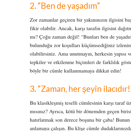
2. “Ben de yaşadım”
Zor zamanlar geçiren bir yakınınızın ilgisini b
fikir olabilir. Ancak, karşı tarafın ilgisini dağ
mı? Çoğu zaman değil! “Bunları ben de yaşadım” 
bulunduğu zor koşulları küçümsediğiniz izlenimi
olabilirsiniz. Ama unutmayın, herkesin yapısı ve
tepkiler ve etkilenme biçimleri de farklılık göste
böyle bir cümle kullanmamaya dikkat edin!
3. “Zaman, her şeyin ilacıdır!
Bu klasikleşmiş teselli cümlesinin karşı taraf ü
mısınız? Ayrıca, kötü bir dönemden geçen biris
hatırlatmak son derece boşuna bir çaba! Bunun 
anlamaya çalışın. Bu klişe cümle dudaklarını