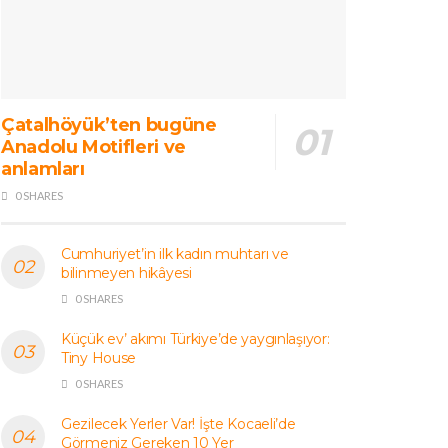
Çatalhöyük’ten bugüne
Anadolu Motifleri ve
anlamları
0 SHARES
Cumhuriyet’in ilk kadın muhtarı ve
bilinmeyen hikâyesi
0 SHARES
Küçük ev’ akımı Türkiye’de yaygınlaşıyor:
Tiny House
0 SHARES
Gezilecek Yerler Var! İşte Kocaeli’de
Görmeniz Gereken 10 Yer