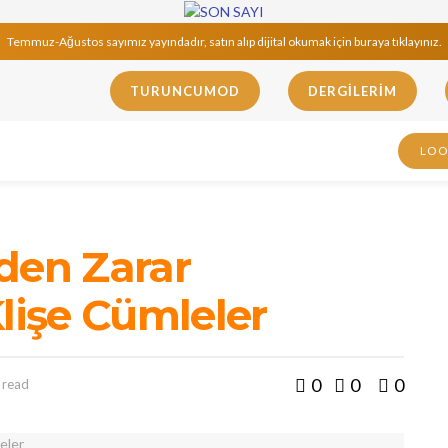
Temmuz-Ağustos sayımız yayındadır, satın alıp dijital okumak için buraya tıklayınız.
TURUNCUMOD
DERGILERIM
LO
den Zarar
Klişe Cümleler
0
0
0
 read