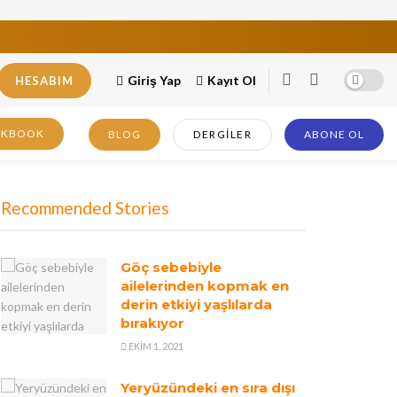
Giriş Yap
Kayıt Ol
HESABIM
OKBOOK
BLOG
DERGILER
ABONE OL
Recommended Stories
Göç sebebiyle
ailelerinden kopmak en
derin etkiyi yaşlılarda
bırakıyor
EKIM 1, 2021
Yeryüzündeki en sıra dışı