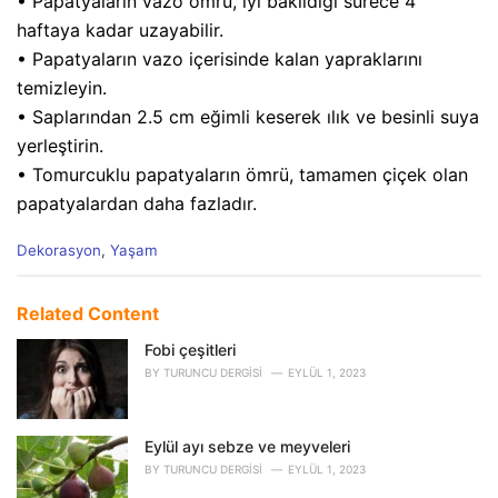
• Papatyaların vazo ömrü, iyi bakıldığı sürece 4
haftaya kadar uzayabilir.
• Papatyaların vazo içerisinde kalan yapraklarını
temizleyin.
• Saplarından 2.5 cm eğimli keserek ılık ve besinli suya
yerleştirin.
• Tomurcuklu papatyaların ömrü, tamamen çiçek olan
papatyalardan daha fazladır.
C
Dekorasyon
,
Yaşam
a
t
e
Related Content
g
o
Fobi çeşitleri
r
BY
TURUNCU DERGISI
EYLÜL 1, 2023
i
e
s
Eylül ayı sebze ve meyveleri
:
BY
TURUNCU DERGISI
EYLÜL 1, 2023