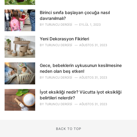
Birinci sınıfa başlayan çocuğa nasıl
davranılmalı?
BY
TURUNCU DERGISI
EYLÜL 1, 2023
Yeni Dekorasyon Fikirleri
BY
TURUNCU DERGISI
AĞUSTOS 31, 2023
Gece, bebeklerin uykusunun kesilmesine
neden olan beş etken!
BY
TURUNCU DERGISI
AĞUSTOS 31, 2023
İyot eksikliği nedir? Vücutta iyot eksikliği
belirtileri nelerdir?
BY
TURUNCU DERGISI
AĞUSTOS 31, 2023
BACK TO TOP