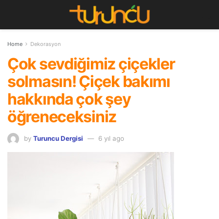
Home
Dekorasyon
Çok sevdiğimiz çiçekler
solmasın! Çiçek bakımı
hakkında çok şey
öğreneceksiniz
by
Turuncu Dergisi
6 yıl ago