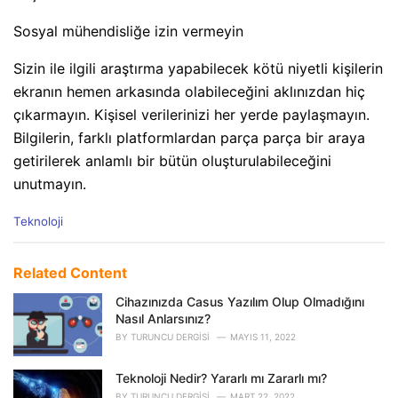
Sosyal mühendisliğe izin vermeyin
Sizin ile ilgili araştırma yapabilecek kötü niyetli kişilerin
ekranın hemen arkasında olabileceğini aklınızdan hiç
çıkarmayın. Kişisel verilerinizi her yerde paylaşmayın.
Bilgilerin, farklı platformlardan parça parça bir araya
getirilerek anlamlı bir bütün oluşturulabileceğini
unutmayın.
C
Teknoloji
a
t
e
Related Content
g
o
Cihazınızda Casus Yazılım Olup Olmadığını
r
Nasıl Anlarsınız?
i
BY
TURUNCU DERGISI
MAYIS 11, 2022
e
s
Teknoloji Nedir? Yararlı mı Zararlı mı?
:
BY
TURUNCU DERGISI
MART 22, 2022