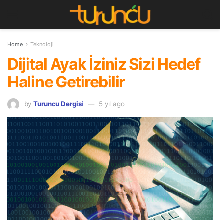
Home
Teknoloji
Dijital Ayak İziniz Sizi Hedef
Haline Getirebilir
by
Turuncu Dergisi
5 yıl ago