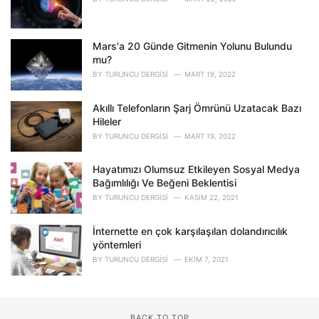
Mars'a 20 Günde Gitmenin Yolunu Bulundu
mu?
BY
TURUNCU DERGISI
MART 19, 2022
Akıllı Telefonların Şarj Ömrünü Uzatacak Bazı
Hileler
BY
TURUNCU DERGISI
MART 19, 2022
Hayatımızı Olumsuz Etkileyen Sosyal Medya
Bağımlılığı Ve Beğeni Beklentisi
BY
TURUNCU DERGISI
KASIM 22, 2021
İnternette en çok karşılaşılan dolandırıcılık
yöntemleri
BY
TURUNCU DERGISI
EKIM 7, 2021
BACK TO TOP