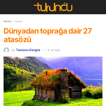
Home
Yaşam
Dünyadan toprağa dair 27
atasözü
by
Turuncu Dergisi
4 yıl ago