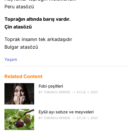
Peru atasözü
Toprağın altında barış vardır.
Çin atasözü
Toprak insanın tek arkadaşıdır
Bulgar atasözü
C
Yaşam
a
t
e
Related Content
g
o
Fobi çeşitleri
r
BY
TURUNCU DERGISI
EYLÜL 1, 2023
i
e
s
Eylül ayı sebze ve meyveleri
:
BY
TURUNCU DERGISI
EYLÜL 1, 2023