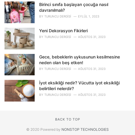
Birinci sınıfa başlayan çocuğa nasıl
davranılmalı?
BY
TURUNCU DERGISI
EYLÜL 1, 2023
Yeni Dekorasyon Fikirleri
BY
TURUNCU DERGISI
AĞUSTOS 31, 2023
Gece, bebeklerin uykusunun kesilmesine
neden olan beş etken!
BY
TURUNCU DERGISI
AĞUSTOS 31, 2023
İyot eksikliği nedir? Vücutta iyot eksikliği
belirtileri nelerdir?
BY
TURUNCU DERGISI
AĞUSTOS 31, 2023
BACK TO TOP
© 2020 Powered by
NONSTOP TECHNOLOGIES