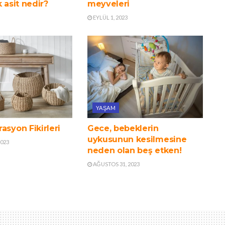
k asit nedir?
meyveleri
EYLÜL 1, 2023
YAŞAM
asyon Fikirleri
Gece, bebeklerin
uykusunun kesilmesine
2023
neden olan beş etken!
AĞUSTOS 31, 2023