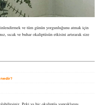
dinlendirmek ve tüm günün yorgunluğunu atmak için
nız, sıcak ve buhar okaliptüsün etkisini artırarak size
t nedir?
abilirsiniz. Peki ya hiç okaliptüs yapraklarını