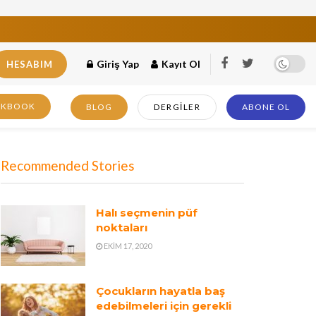
Giriş Yap
Kayıt Ol
HESABIM
OKBOOK
BLOG
DERGILER
ABONE OL
Recommended Stories
Halı seçmenin püf
noktaları
EKIM 17, 2020
Çocukların hayatla baş
edebilmeleri için gerekli