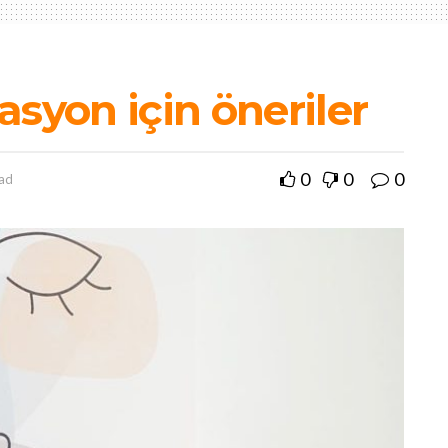
asyon için öneriler
0
0
0
ead