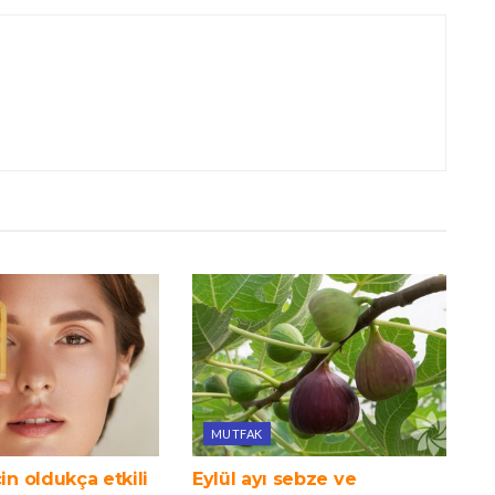
MUTFAK
çin oldukça etkili
Eylül ayı sebze ve