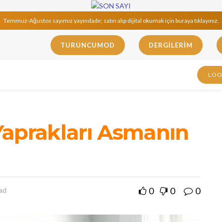
Temmuz-Ağustos sayımız yayındadır, satın alıp dijital okumak için buraya tıklayınız.
TURUNCUMOD
DERGILERIM
LO
Yaprakları Asmanın
0
0
0
ead