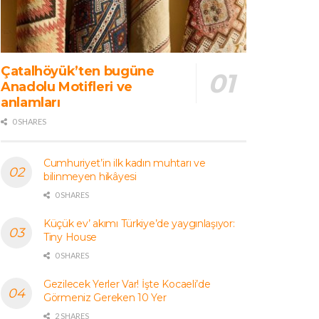
Çatalhöyük’ten bugüne
Anadolu Motifleri ve
anlamları
0 SHARES
Cumhuriyet’in ilk kadın muhtarı ve
bilinmeyen hikâyesi
0 SHARES
Küçük ev’ akımı Türkiye’de yaygınlaşıyor:
Tiny House
0 SHARES
Gezilecek Yerler Var! İşte Kocaeli’de
Görmeniz Gereken 10 Yer
2 SHARES