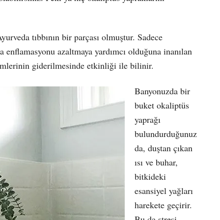
Ayurveda tıbbının bir parçası olmuştur. Sadece
nda enflamasyonu azaltmaya yardımcı olduğuna inanılan
lerinin giderilmesinde etkinliği ile bilinir.
Banyonuzda bir
buket okaliptüs
yaprağı
bulundurduğunuz
da, duştan çıkan
ısı ve buhar,
bitkideki
esansiyel yağları
harekete geçirir.
Bu da stresi