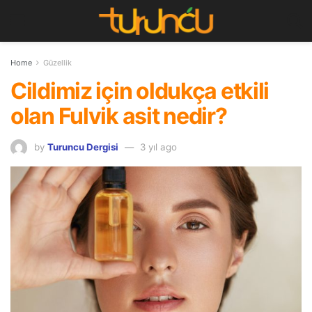
Home
Güzellik
Cildimiz için oldukça etkili
olan Fulvik asit nedir?
by
Turuncu Dergisi
3 yıl ago