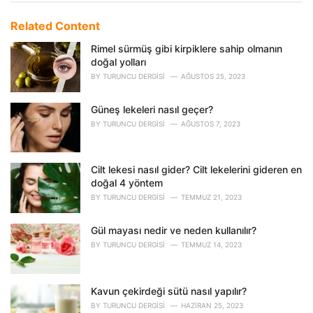
t
e
Related Content
g
o
Rimel sürmüş gibi kirpiklere sahip olmanın
r
doğal yolları
i
BY
TURUNCU DERGISI
AĞUSTOS 25, 2023
e
s
Güneş lekeleri nasıl geçer?
:
BY
TURUNCU DERGISI
AĞUSTOS 7, 2023
Cilt lekesi nasıl gider? Cilt lekelerini gideren en
doğal 4 yöntem
BY
TURUNCU DERGISI
TEMMUZ 21, 2023
Gül mayası nedir ve neden kullanılır?
BY
TURUNCU DERGISI
TEMMUZ 14, 2023
Kavun çekirdeği sütü nasıl yapılır?
BY
TURUNCU DERGISI
HAZIRAN 25, 2023