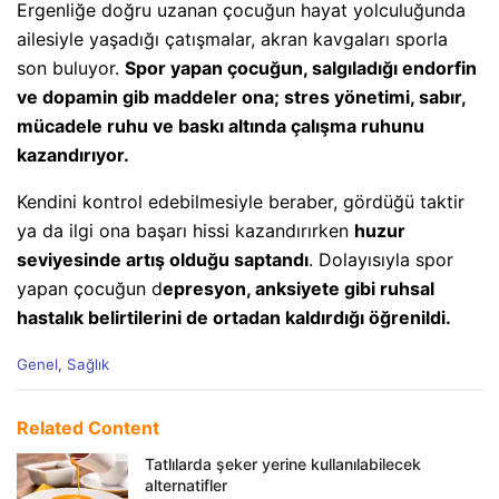
Ergenliğe doğru uzanan çocuğun hayat yolculuğunda
ailesiyle yaşadığı çatışmalar, akran kavgaları sporla
son buluyor.
Spor yapan çocuğun, salgıladığı endorfin
ve dopamin gib maddeler ona; stres yönetimi, sabır,
mücadele ruhu ve baskı altında çalışma ruhunu
kazandırıyor.
Kendini kontrol edebilmesiyle beraber, gördüğü taktir
ya da ilgi ona başarı hissi kazandırırken
huzur
seviyesinde artış olduğu saptandı
. Dolayısıyla spor
yapan çocuğun d
epresyon, anksiyete gibi ruhsal
hastalık belirtilerini de ortadan kaldırdığı öğrenildi.
C
Genel
,
Sağlık
a
t
e
Related Content
g
o
Tatlılarda şeker yerine kullanılabilecek
r
alternatifler