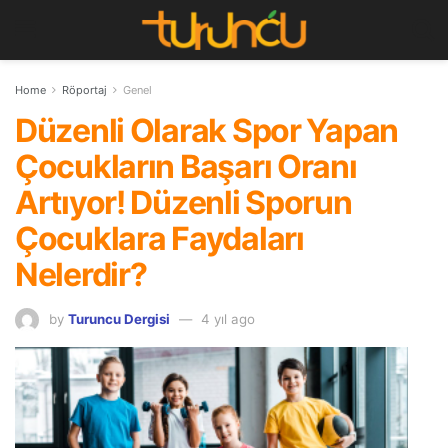
Home
Röportaj
Genel
Düzenli Olarak Spor Yapan
Çocukların Başarı Oranı
Artıyor! Düzenli Sporun
Çocuklara Faydaları
Nelerdir?
by
Turuncu Dergisi
4 yıl ago