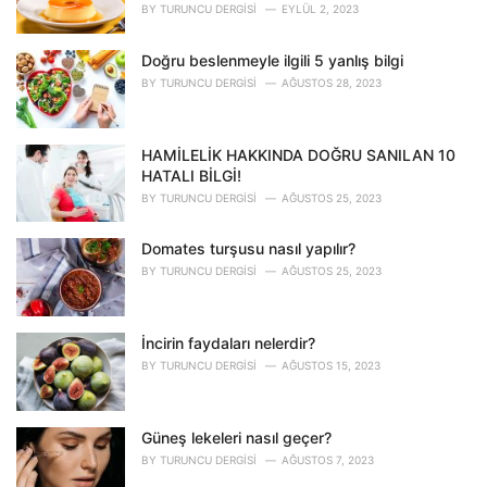
i
BY
TURUNCU DERGISI
EYLÜL 2, 2023
e
s
Doğru beslenmeyle ilgili 5 yanlış bilgi
:
BY
TURUNCU DERGISI
AĞUSTOS 28, 2023
HAMİLELİK HAKKINDA DOĞRU SANILAN 10
HATALI BİLGİ!
BY
TURUNCU DERGISI
AĞUSTOS 25, 2023
Domates turşusu nasıl yapılır?
BY
TURUNCU DERGISI
AĞUSTOS 25, 2023
İncirin faydaları nelerdir?
BY
TURUNCU DERGISI
AĞUSTOS 15, 2023
Güneş lekeleri nasıl geçer?
BY
TURUNCU DERGISI
AĞUSTOS 7, 2023