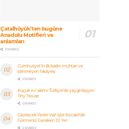
Çatalhöyük’ten bugüne
Anadolu Motifleri ve
anlamları
0 SHARES
Cumhuriyet’in ilk kadın muhtarı ve
bilinmeyen hikâyesi
0 SHARES
Küçük ev’ akımı Türkiye’de yaygınlaşıyor:
Tiny House
0 SHARES
Gezilecek Yerler Var! İşte Kocaeli’de
Görmeniz Gereken 10 Yer
2 SHARES