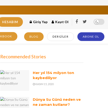
Giriş Yap
Kayıt Ol
HESABIM
OKBOOK
BLOG
DERGILER
ABONE OL
Recommended Stories
Her yıl 154 milyon ton
kaybediliyor
KASIM 15, 2020
Dünya Su Günü neden ve
ne zaman kutlanır?