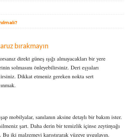
nılmalı?
maruz bırakmayın
orsanız direkt güneş ışığı almayacakları bir yere
nin solmasını önleyebilirsiniz. Deri eşyaları
lirsiniz. Dikkat etmeniz gereken nokta sert
çınmak.
p mobilyalar, sanılanın aksine detaylı bir bakım ister.
ilmeniz şart. Daha derin bir temizlik içinse zeytinyağı
z. Bu iki malzemeyi karıştırarak yüzeye uygulayın.