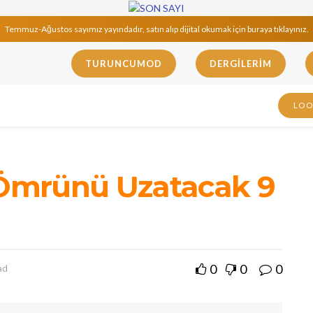
Temmuz-Ağustos sayımız yayındadır, satın alıp dijital okumak için buraya tıklayınız.
TURUNCUMOD
DERGILERIM
LO
n Ömrünü Uzatacak 9
0
0
0
ad