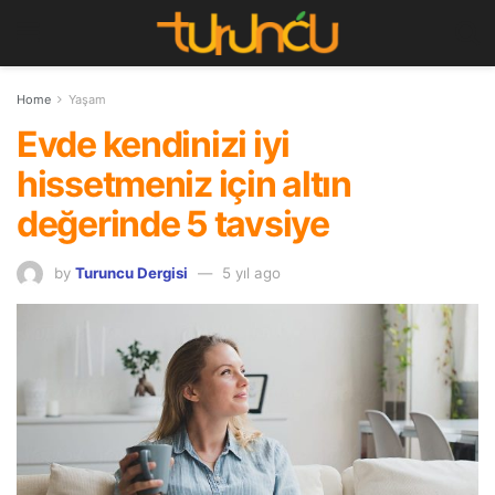
Home
Yaşam
Evde kendinizi iyi
hissetmeniz için altın
değerinde 5 tavsiye
by
Turuncu Dergisi
5 yıl ago