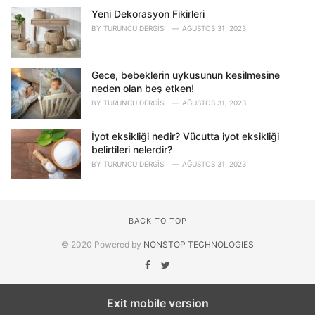
Yeni Dekorasyon Fikirleri
BY
TURUNCU DERGISI
AĞUSTOS 31, 2023
Gece, bebeklerin uykusunun kesilmesine
neden olan beş etken!
BY
TURUNCU DERGISI
AĞUSTOS 31, 2023
İyot eksikliği nedir? Vücutta iyot eksikliği
belirtileri nelerdir?
BY
TURUNCU DERGISI
AĞUSTOS 31, 2023
BACK TO TOP
© 2020 Powered by
NONSTOP TECHNOLOGIES
Exit mobile version