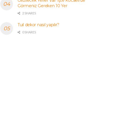
Gezilecek Yerler Var! İşte Kocaeli’de
Görmeniz Gereken 10 Yer
2 SHARES
Tuil dekor nasıl yapılır?
0 SHARES