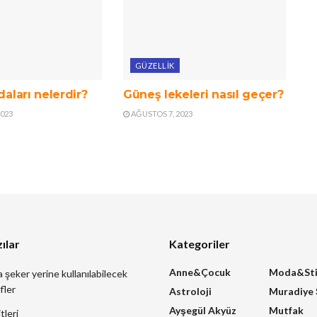
GÜZELLIK
daları nelerdir?
Güneş lekeleri nasıl geçer?
2023
AĞUSTOS 7, 2023
ılar
Kategoriler
Anne&Çocuk
Moda&Sti
a şeker yerine kullanılabilecek
fler
Astroloji
Muradiye
Ayşegül Akyüz
Mutfak
tleri