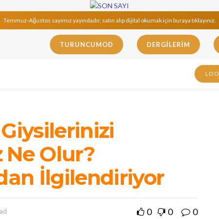
Temmuz-Ağustos sayımız yayındadır, satın alıp dijital okumak için buraya tıklayınız.
TURUNCUMOD
DERGILERIM
LO
Giysilerinizi
 Ne Olur?
dan İlgilendiriyor
0
0
0
ead