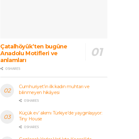
Çatalhöyük’ten bugüne
Anadolu Motifleri ve
anlamları
0 SHARES
Cumhuriyet’in ilk kadın muhtarı ve
bilinmeyen hikâyesi
0 SHARES
Küçük ev’ akımı Türkiye’de yaygınlaşıyor:
Tiny House
0 SHARES