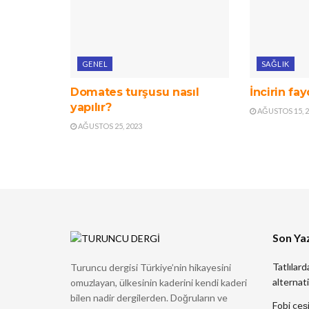
GENEL
SAĞLIK
Domates turşusu nasıl
İncirin fay
yapılır?
AĞUSTOS 15, 
AĞUSTOS 25, 2023
Son Yaz
Tatlılard
Turuncu dergisi Türkiye’nin hikayesini
alternati
omuzlayan, ülkesinin kaderini kendi kaderi
bilen nadir dergilerden. Doğruların ve
Fobi çeşi