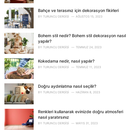
e
s
Bahçe ve terasınız için dekorasyon fikirleri
:
BY
TURUNCU DERGISI
AĞUSTOS 15, 2023
Bohem stil nedir? Bohem stil dekorasyon nasıl
yapılır?
BY
TURUNCU DERGISI
TEMMUZ 24, 2023
Kokedama nedir, nasıl yapılır?
BY
TURUNCU DERGISI
TEMMUZ 11, 2023
Doğru aydınlatma nasıl seçilir?
BY
TURUNCU DERGISI
HAZIRAN 8, 2023
Renkleri kullanarak evinizde doğru atmosferi
nasıl yaratırsınız
BY
TURUNCU DERGISI
MAYIS 31, 2023