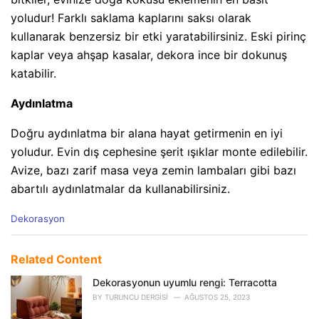
yoludur! Farklı saklama kaplarını saksı olarak
kullanarak benzersiz bir etki yaratabilirsiniz. Eski pirinç
kaplar veya ahşap kasalar, dekora ince bir dokunuş
katabilir.
Aydınlatma
Doğru aydınlatma bir alana hayat getirmenin en iyi
yoludur. Evin dış cephesine şerit ışıklar monte edilebilir.
Avize, bazı zarif masa veya zemin lambaları gibi bazı
abartılı aydınlatmalar da kullanabilirsiniz.
C
Dekorasyon
a
t
e
Related Content
g
o
Dekorasyonun uyumlu rengi: Terracotta
r
BY
TURUNCU DERGISI
AĞUSTOS 25, 2023
i