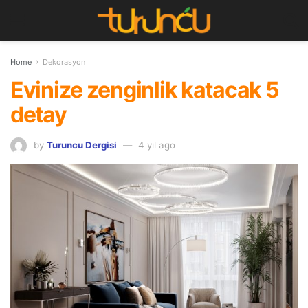
Home
Dekorasyon
Evinize zenginlik katacak 5
detay
by
Turuncu Dergisi
4 yıl ago