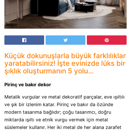
Küçük dokunuşlarla büyük farklılıklar
yaratabilirsiniz! İşte evinizde lüks bir
şıklık oluşturmanın 5 yolu…
Pirinç ve bakır dekor
Metalik vurgular ve metal dekoratif parçalar, eve ışıltılı
ve şık bir izlenim katar. Pirinç ve bakır da özünde
modern tasarıma bağlıdır; çoğu tasarımcı, doğru
miktarda ışıltı ve etnik vurgu vermek için metal
süslemeler kullanır. Her iki metal de her alana zarafet