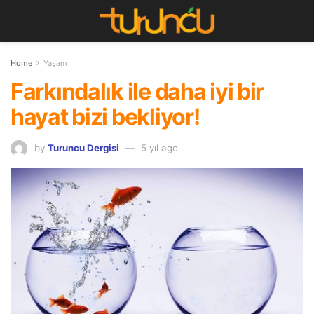
Home
Yaşam
Farkındalık ile daha iyi bir
hayat bizi bekliyor!
by
Turuncu Dergisi
5 yıl ago