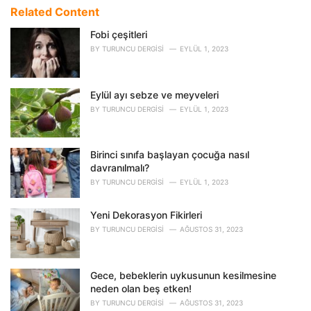
e
Related Content
g
o
Fobi çeşitleri
r
BY
TURUNCU DERGISI
EYLÜL 1, 2023
i
e
s
Eylül ayı sebze ve meyveleri
:
BY
TURUNCU DERGISI
EYLÜL 1, 2023
Birinci sınıfa başlayan çocuğa nasıl
davranılmalı?
BY
TURUNCU DERGISI
EYLÜL 1, 2023
Yeni Dekorasyon Fikirleri
BY
TURUNCU DERGISI
AĞUSTOS 31, 2023
Gece, bebeklerin uykusunun kesilmesine
neden olan beş etken!
BY
TURUNCU DERGISI
AĞUSTOS 31, 2023