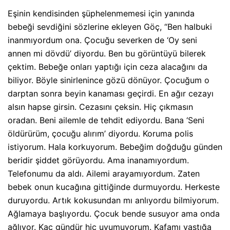
Eşinin kendisinden şüphelenmemesi için yanında
bebeği sevdiğini sözlerine ekleyen Göç, “Ben halbuki
inanmıyordum ona. Çocuğu severken de ‘Oy seni
annen mi dövdü’ diyordu. Ben bu görüntüyü bilerek
çektim. Bebeğe onları yaptığı için ceza alacağını da
biliyor. Böyle sinirlenince gözü dönüyor. Çocuğum o
darptan sonra beyin kanaması geçirdi. En ağır cezayı
alsın hapse girsin. Cezasını çeksin. Hiç çıkmasın
oradan. Beni ailemle de tehdit ediyordu. Bana ‘Seni
öldürürüm, çocuğu alırım’ diyordu. Koruma polis
istiyorum. Hala korkuyorum. Bebeğim doğduğu günden
beridir şiddet görüyordu. Ama inanamıyordum.
Telefonumu da aldı. Ailemi arayamıyordum. Zaten
bebek onun kucağına gittiğinde durmuyordu. Herkeste
duruyordu. Artık kokusundan mı anlıyordu bilmiyorum.
Ağlamaya başlıyordu. Çocuk bende susuyor ama onda
ağlıyor. Kaç gündür hiç uyumuyorum. Kafamı yastığa