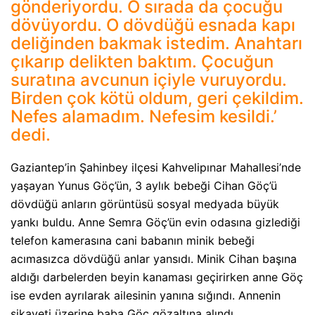
gönderiyordu. O sırada da çocuğu
dövüyordu. O dövdüğü esnada kapı
deliğinden bakmak istedim. Anahtarı
çıkarıp delikten baktım. Çocuğun
suratına avcunun içiyle vuruyordu.
Birden çok kötü oldum, geri çekildim.
Nefes alamadım. Nefesim kesildi.’
dedi.
Gaziantep’in Şahinbey ilçesi Kahvelipınar Mahallesi’nde
yaşayan Yunus Göç’ün, 3 aylık bebeği Cihan Göç’ü
dövdüğü anların görüntüsü sosyal medyada büyük
yankı buldu. Anne Semra Göç’ün evin odasına gizlediği
telefon kamerasına cani babanın minik bebeği
acımasızca dövdüğü anlar yansıdı. Minik Cihan başına
aldığı darbelerden beyin kanaması geçirirken anne Göç
ise evden ayrılarak ailesinin yanına sığındı. Annenin
şikayeti üzerine baba Göç gözaltına alındı.