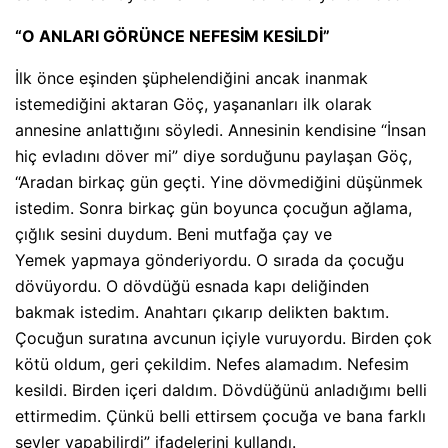
“O ANLARI GÖRÜNCE NEFESİM KESİLDİ”
İlk önce eşinden şüphelendiğini ancak inanmak
istemediğini aktaran Göç, yaşananları ilk olarak
annesine anlattığını söyledi. Annesinin kendisine “İnsan
hiç evladını döver mi” diye sorduğunu paylaşan Göç,
“Aradan birkaç gün geçti. Yine dövmediğini düşünmek
istedim. Sonra birkaç gün boyunca çocuğun ağlama,
çığlık sesini duydum. Beni mutfağa çay ve
Yemek yapmaya gönderiyordu. O sırada da çocuğu
dövüyordu. O dövdüğü esnada kapı deliğinden
bakmak istedim. Anahtarı çıkarıp delikten baktım.
Çocuğun suratına avcunun içiyle vuruyordu. Birden çok
kötü oldum, geri çekildim. Nefes alamadım. Nefesim
kesildi. Birden içeri daldım. Dövdüğünü anladığımı belli
ettirmedim. Çünkü belli ettirsem çocuğa ve bana farklı
şeyler yapabilirdi” ifadelerini kullandı.