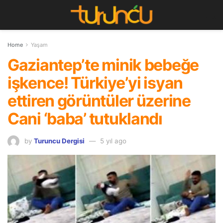
Home
Yaşam
Gaziantep’te minik bebeğe
işkence! Türkiye’yi isyan
ettiren görüntüler üzerine
Cani ‘baba’ tutuklandı
by
Turuncu Dergisi
5 yıl ago