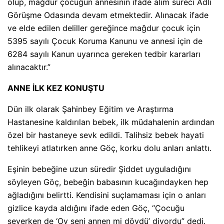
olup, mağdur çocuğun annesinin ifade alım süreci Adli
Görüşme Odasında devam etmektedir. Alınacak ifade
ve elde edilen deliller gereğince mağdur çocuk için
5395 sayılı Çocuk Koruma Kanunu ve annesi için de
6284 sayılı Kanun uyarınca gereken tedbir kararları
alınacaktır.”
ANNE İLK KEZ KONUŞTU
Dün ilk olarak Şahinbey Eğitim ve Araştırma
Hastanesine kaldırılan bebek, ilk müdahalenin ardından
özel bir hastaneye sevk edildi. Talihsiz bebek hayati
tehlikeyi atlatırken anne Göç, korku dolu anları anlattı.
Eşinin bebeğine uzun süredir Şiddet uyguladığını
söyleyen Göç, bebeğin babasının kucağındayken hep
ağladığını belirtti. Kendisini suçlamaması için o anları
gizlice kayda aldığını ifade eden Göç, “Çocuğu
severken de ‘Oy seni annen mi dövdü’ diyordu” dedi.