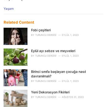
C
Yaşam
a
t
e
Related Content
g
o
Fobi çeşitleri
r
BY
TURUNCU DERGISI
EYLÜL 1, 2023
i
e
s
Eylül ayı sebze ve meyveleri
:
BY
TURUNCU DERGISI
EYLÜL 1, 2023
Birinci sınıfa başlayan çocuğa nasıl
davranılmalı?
BY
TURUNCU DERGISI
EYLÜL 1, 2023
Yeni Dekorasyon Fikirleri
BY
TURUNCU DERGISI
AĞUSTOS 31, 2023