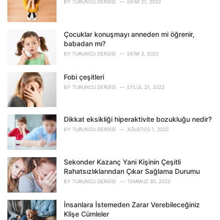
r
BY
TURUNCU DERGISI
EKIM 21, 2022
i
e
s
Çocuklar konuşmayı anneden mi öğrenir,
:
babadan mı?
BY
TURUNCU DERGISI
EKIM 3, 2022
Fobi çeşitleri
BY
TURUNCU DERGISI
EYLÜL 21, 2022
Dikkat eksikliği hiperaktivite bozukluğu nedir?
BY
TURUNCU DERGISI
AĞUSTOS 1, 2022
Sekonder Kazanç Yani Kişinin Çeşitli
Rahatsızlıklarından Çıkar Sağlama Durumu
BY
TURUNCU DERGISI
TEMMUZ 30, 2022
İnsanlara İstemeden Zarar Verebileceğiniz
Klişe Cümleler