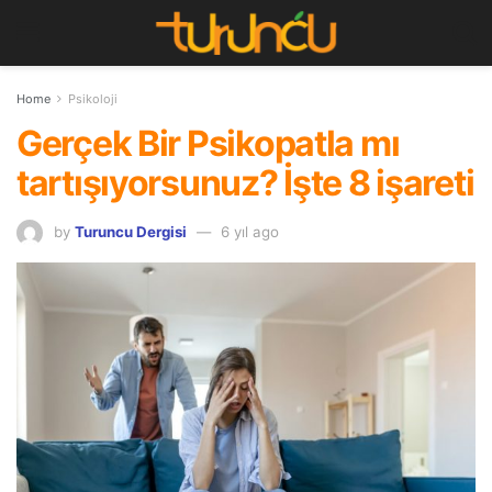
Home
Psikoloji
Gerçek Bir Psikopatla mı
tartışıyorsunuz? İşte 8 işareti
by
Turuncu Dergisi
6 yıl ago