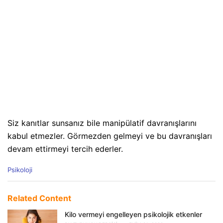
Siz kanıtlar sunsanız bile manipülatif davranışlarını
kabul etmezler. Görmezden gelmeyi ve bu davranışları
devam ettirmeyi tercih ederler.
C
Psikoloji
a
t
e
Related Content
g
o
Kilo vermeyi engelleyen psikolojik etkenler