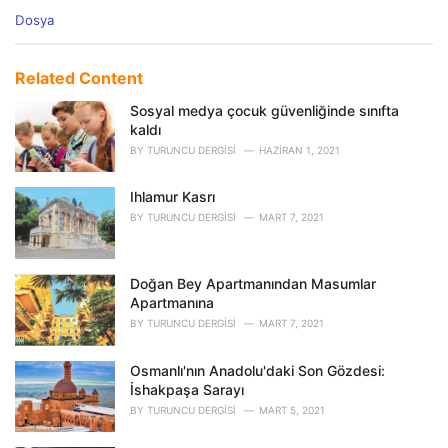
C
Dosya
a
t
e
Related Content
g
o
Sosyal medya çocuk güvenliğinde sınıfta
r
kaldı
i
BY
TURUNCU DERGISI
HAZIRAN 1, 2021
e
s
Ihlamur Kasrı
:
BY
TURUNCU DERGISI
MART 7, 2021
Doğan Bey Apartmanından Masumlar
Apartmanına
BY
TURUNCU DERGISI
MART 7, 2021
Osmanlı'nın Anadolu'daki Son Gözdesi:
İshakpaşa Sarayı
BY
TURUNCU DERGISI
MART 5, 2021