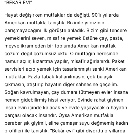
“BEKAR EVİ”
Hayat değişirken mutfaklar da değişti. 90’lı yıllarda
Amerikan mutfakla tanıştık. Bizimle yıldızının
barışmayacağını ilk görüşte anladık. Bizim gibi tencere
yemeklerini seven, misafire yemek üstüne çay, pasta,
meyve ikram eden bir toplumda Amerikan mutfak
çözüm değil çözümsüzlüktü. O mutfağın neresinde
hamur açılır, kızartma yapılır, misafir ağırlanırdı. Paket
servisleri açıp yemek için tasarlanmıştı sanki Amerikan
mutfaklar. Fazla tabak kullanılmasın, çok bulaşık
çıkmasın, atıştırıp hayatın diğer sahnesine geçelim.
Soğan kavrulmayan, çay dumanı tütmeyen evler insana
hemen gidebilirmiş hissi veriyor. Evinde rahat giyinen
insan evin içinde kalacak ve evde yaşayacak o hayatın
parçası olacak insandır. Oysa Amerikan mutfakla
beraber şık giyimli, eline çamaşır suyu değmemiş kadın
profilleri ile tanıştık. “Bekâr evi” gibi diyordu o yıllarda