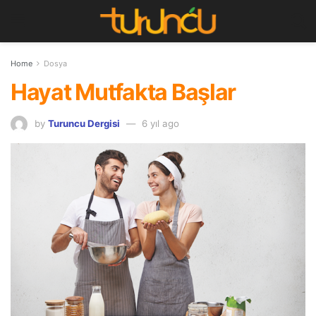
Home
Dosya
Hayat Mutfakta Başlar
by
Turuncu Dergisi
6 yıl ago