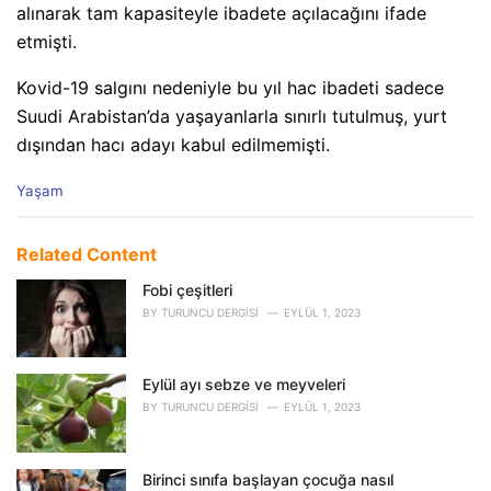
alınarak tam kapasiteyle ibadete açılacağını ifade
etmişti.
Kovid-19 salgını nedeniyle bu yıl hac ibadeti sadece
Suudi Arabistan’da yaşayanlarla sınırlı tutulmuş, yurt
dışından hacı adayı kabul edilmemişti.
C
Yaşam
a
t
e
Related Content
g
o
Fobi çeşitleri
r
BY
TURUNCU DERGISI
EYLÜL 1, 2023
i
e
s
Eylül ayı sebze ve meyveleri
:
BY
TURUNCU DERGISI
EYLÜL 1, 2023
Birinci sınıfa başlayan çocuğa nasıl