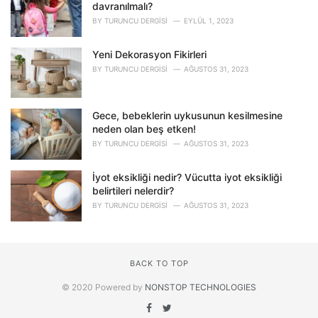
davranılmalı?
BY
TURUNCU DERGISI
EYLÜL 1, 2023
Yeni Dekorasyon Fikirleri
BY
TURUNCU DERGISI
AĞUSTOS 31, 2023
Gece, bebeklerin uykusunun kesilmesine
neden olan beş etken!
BY
TURUNCU DERGISI
AĞUSTOS 31, 2023
İyot eksikliği nedir? Vücutta iyot eksikliği
belirtileri nelerdir?
BY
TURUNCU DERGISI
AĞUSTOS 31, 2023
BACK TO TOP
© 2020 Powered by
NONSTOP TECHNOLOGIES