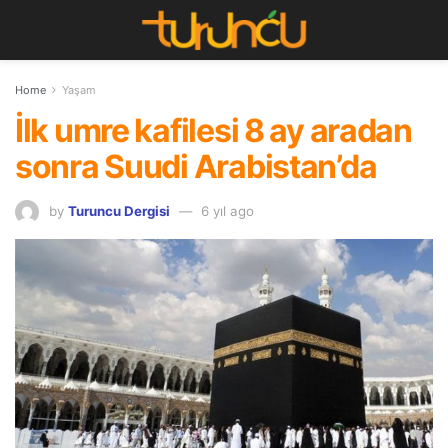
Home
Yaşam
İlk umre kafilesi 8 ay aradan
sonra Suudi Arabistan’da
by
Turuncu Dergisi
6 yıl ago