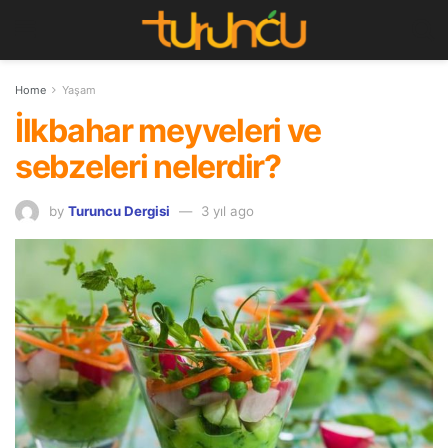
Home
Yaşam
İlkbahar meyveleri ve
sebzeleri nelerdir?
by
Turuncu Dergisi
3 yıl ago