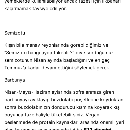
yemeklerde kullanılabiliyor ancak tazesi için ilkbaharı
kaçırmamak tavsiye ediliyor.
Semizotu
Kışın bile manav reyonlarında görebildiğimiz ve
“Semizotu hangi ayda tüketilir?” diye sorduğumuz
semizotunun Nisan ayında başladığını ve en geç
Temmuz’a kadar devam ettiğini söylemek gerek.
Barbunya
Nisan-Mayıs-Haziran aylarında sofralarımıza giren
barbunyayı ayıklayıp buzdolabı poşetlerine koyduktan
sonra buzdolabınızın dondurucu kısmına koyarak kış
boyunca taze haliyle tüketebilirsiniz. Vegan
beslenmede de protein kaynakları arasında önemli yeri
olan barbunya, aynı zamanda iyi bir
B12 vitamini