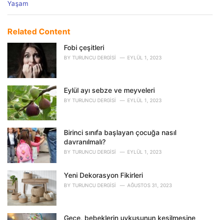
C
Yaşam
a
t
e
Related Content
g
o
Fobi çeşitleri
r
BY
TURUNCU DERGISI
EYLÜL 1, 2023
i
e
s
Eylül ayı sebze ve meyveleri
:
BY
TURUNCU DERGISI
EYLÜL 1, 2023
Birinci sınıfa başlayan çocuğa nasıl
davranılmalı?
BY
TURUNCU DERGISI
EYLÜL 1, 2023
Yeni Dekorasyon Fikirleri
BY
TURUNCU DERGISI
AĞUSTOS 31, 2023
Gece, bebeklerin uykusunun kesilmesine