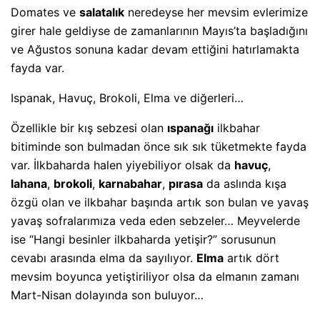
Domates ve
salat
a
lık
neredeyse her mevsim evlerimize
girer hale geldiyse de zamanlarının Mayıs’ta başladığını
ve Ağustos sonuna kadar devam ettiğini hatırlamakta
fayda var.
Ispanak, Havuç, Brokoli, Elma ve diğerleri…
Özellikle bir kış sebzesi olan
ıspanağı
ilkbahar
bitiminde son bulmadan önce sık sık tüketmekte fayda
var. İlkbaharda halen yiyebiliyor olsak da
havuç
,
lahana
,
brokoli
,
karnabahar
,
pırasa
da aslında kışa
özgü olan ve ilkbahar başında artık son bulan ve yavaş
yavaş sofralarımıza veda eden sebzeler… Meyvelerde
ise “Hangi besinler ilkbaharda yetişir?” sorusunun
cevabı arasında elma da sayılıyor.
Elma
artık dört
mevsim boyunca yetiştiriliyor olsa da elmanın zamanı
Mart-Nisan dolayında son buluyor…