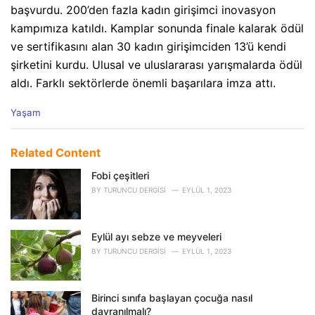
başvurdu. 200’den fazla kadın girişimci inovasyon
kampımıza katıldı. Kamplar sonunda finale kalarak ödül
ve sertifikasını alan 30 kadın girişimciden 13’ü kendi
şirketini kurdu. Ulusal ve uluslararası yarışmalarda ödül
aldı. Farklı sektörlerde önemli başarılara imza attı.
C
Yaşam
a
t
e
Related Content
g
o
Fobi çeşitleri
r
BY
TURUNCU DERGISI
EYLÜL 1, 2023
i
e
s
Eylül ayı sebze ve meyveleri
:
BY
TURUNCU DERGISI
EYLÜL 1, 2023
Birinci sınıfa başlayan çocuğa nasıl
davranılmalı?