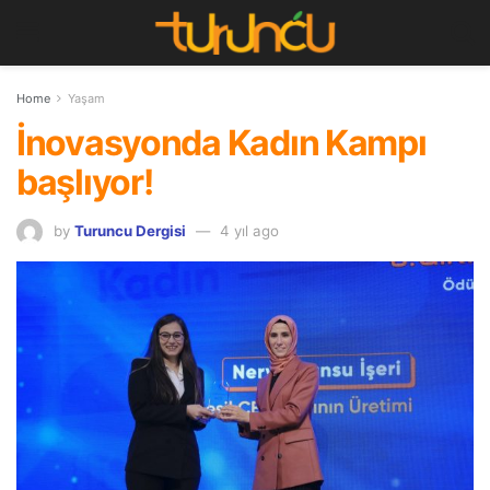
Home
Yaşam
İnovasyonda Kadın Kampı
başlıyor!
by
Turuncu Dergisi
4 yıl ago