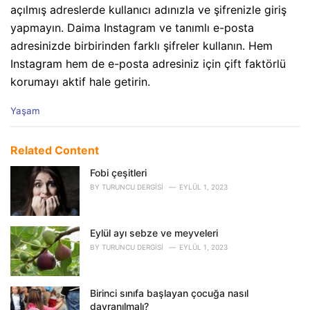
açılmış adreslerde kullanıcı adınızla ve şifrenizle giriş
yapmayın. Daima Instagram ve tanımlı e-posta
adresinizde birbirinden farklı şifreler kullanın. Hem
Instagram hem de e-posta adresiniz için çift faktörlü
korumayı aktif hale getirin.
C
Yaşam
a
t
e
Related Content
g
o
Fobi çeşitleri
r
BY
TURUNCU DERGISI
EYLÜL 1, 2023
i
e
s
Eylül ayı sebze ve meyveleri
:
BY
TURUNCU DERGISI
EYLÜL 1, 2023
Birinci sınıfa başlayan çocuğa nasıl
davranılmalı?