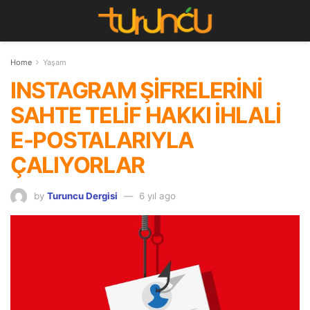
Home
Yaşam
INSTAGRAM ŞİFRELERİNİ
SAHTE TELİF HAKKI İHLALİ
E-POSTALARIYLA
ÇALIYORLAR
by
Turuncu Dergisi
6 yıl ago