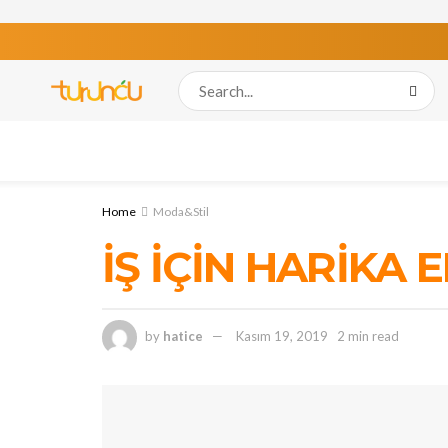
Home
Moda&Stil
İŞ İÇİN HARİKA 
by
hatice
Kasım 19, 2019
2 min read