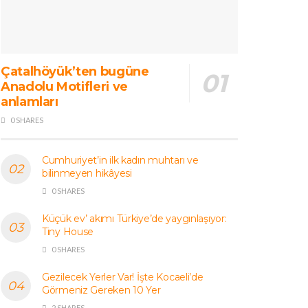
Çatalhöyük’ten bugüne
Anadolu Motifleri ve
anlamları
0 SHARES
Cumhuriyet’in ilk kadın muhtarı ve
bilinmeyen hikâyesi
0 SHARES
Küçük ev’ akımı Türkiye’de yaygınlaşıyor:
Tiny House
0 SHARES
Gezilecek Yerler Var! İşte Kocaeli’de
Görmeniz Gereken 10 Yer
2 SHARES