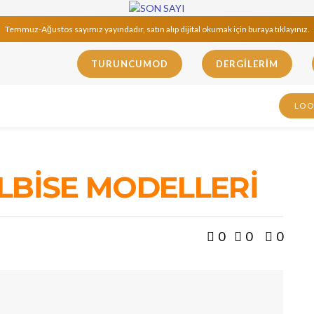
Temmuz-Ağustos sayımız yayındadır, satın alıp dijital okumak için buraya tıklayınız.
TURUNCUMOD
DERGILERIM
LO
ELBİSE MODELLERİ
0
0
0