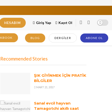
Giriş Yap
Kayıt Ol
HESABIM
OKBOOK
BLOG
DERGILER
ABONE OL
Recommended Stories
ŞIK GİYİNMEK İÇİN PRATİK
BİLGİLER
MART 21, 2017
Sanal evcil hayvan
Tamagotchi akıllı saat