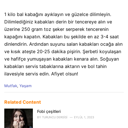
1 kilo bal kabağını ayıklayın ve güzelce dilimleyin.
Dilimlediğiniz kabakları derin bir tencereye alın ve
üzerine 250 gram toz şeker serperek tencerenin
kapağını kapatın. Kabakları bu şekilde en az 3-4 saat
dinlendirin. Ardından suyunu salan kabakları ocağa alın
ve kısık ateşte 20-25 dakika pişirin. Şerbeti koyulaşan
ve hafifçe yumuşayan kabakları kenara alın. Soğuyan
kabakları servis tabaklarına aktarın ve bol tahin
ilavesiyle servis edin. Afiyet olsun!
C
Mutfak
,
Yaşam
a
t
e
Related Content
g
o
Fobi çeşitleri
r
BY
TURUNCU DERGISI
EYLÜL 1, 2023
i
e