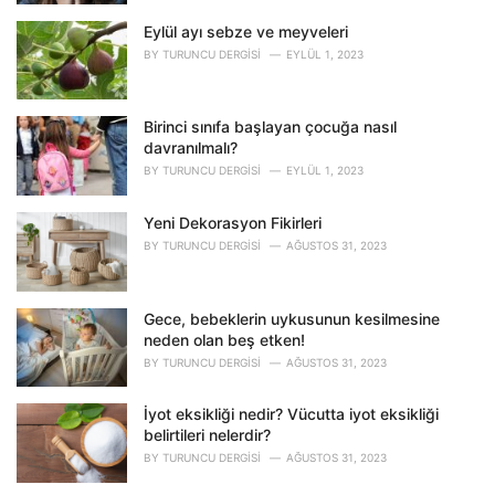
s
Eylül ayı sebze ve meyveleri
:
BY
TURUNCU DERGISI
EYLÜL 1, 2023
Birinci sınıfa başlayan çocuğa nasıl
davranılmalı?
BY
TURUNCU DERGISI
EYLÜL 1, 2023
Yeni Dekorasyon Fikirleri
BY
TURUNCU DERGISI
AĞUSTOS 31, 2023
Gece, bebeklerin uykusunun kesilmesine
neden olan beş etken!
BY
TURUNCU DERGISI
AĞUSTOS 31, 2023
İyot eksikliği nedir? Vücutta iyot eksikliği
belirtileri nelerdir?
BY
TURUNCU DERGISI
AĞUSTOS 31, 2023