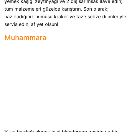
yemek kaşığı zeytinyağı ve 2 diş sarımsak ilave edin;
tüm malzemeleri güzelce karıştırın. Son olarak;
hazırladığınız humusu kraker ve taze sebze dilimleriyle
servis edin, afiyet olsun!
Muhammara
⅓ su bardağı ekmek içini blenderdan geçirin ve bir