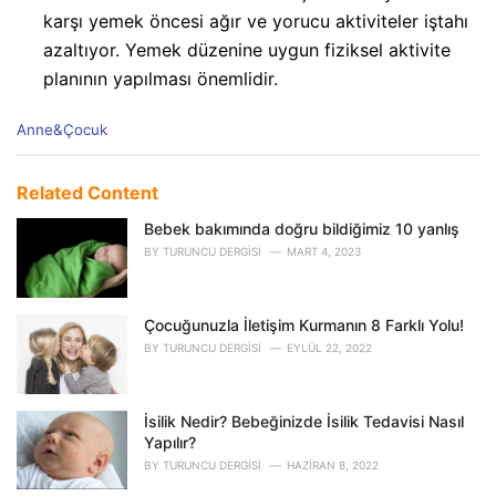
karşı yemek öncesi ağır ve yorucu aktiviteler iştahı
azaltıyor. Yemek düzenine uygun fiziksel aktivite
planının yapılması önemlidir.
C
Anne&Çocuk
a
t
e
Related Content
g
o
Bebek bakımında doğru bildiğimiz 10 yanlış
r
BY
TURUNCU DERGISI
MART 4, 2023
i
e
s
Çocuğunuzla İletişim Kurmanın 8 Farklı Yolu!
:
BY
TURUNCU DERGISI
EYLÜL 22, 2022
İsilik Nedir? Bebeğinizde İsilik Tedavisi Nasıl
Yapılır?
BY
TURUNCU DERGISI
HAZIRAN 8, 2022