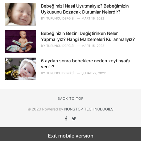
Bebeğimizi Nasıl Uyutmalıyız? Bebeğimizin
Uykusunu Bozacak Durumlar Nelerdir?
BY
TURUNCU DERGISI
MART 16, 2022
Bebeğinizin Bezini Değiştirirken Neler
Yapmalıyız? Hangi Malzemeleri Kullanmalıyız?
BY
TURUNCU DERGISI
MART 15, 2022
6 aydan sonra bebeklere neden zeytinyağı
verilir?
BY
TURUNCU DERGISI
ŞUBAT 22, 2022
BACK TO TOP
© 2020 Powered by
NONSTOP TECHNOLOGIES
Exit mobile version