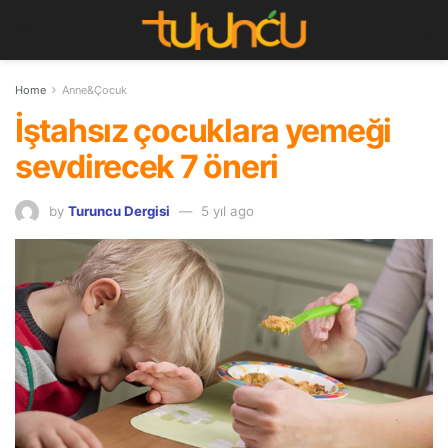
Home
Anne&Çocuk
İştahsız çocuklara yemeği
sevdirecek 7 öneri
by
Turuncu Dergisi
5 yıl ago