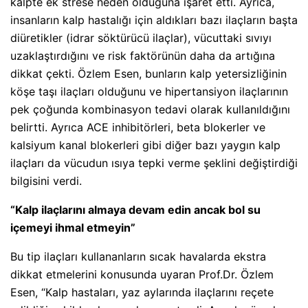
kalpte ek strese neden olduğuna işaret etti. Ayrıca,
insanların kalp hastalığı için aldıkları bazı ilaçların başta
diüretikler (idrar söktürücü ilaçlar), vücuttaki sıvıyı
uzaklaştırdığını ve risk faktörünün daha da artığına
dikkat çekti. Özlem Esen, bunların kalp yetersizliğinin
köşe taşı ilaçları olduğunu ve hipertansiyon ilaçlarının
pek çoğunda kombinasyon tedavi olarak kullanıldığını
belirtti. Ayrıca ACE inhibitörleri, beta blokerler ve
kalsiyum kanal blokerleri gibi diğer bazı yaygın kalp
ilaçları da vücudun ısıya tepki verme şeklini değiştirdiği
bilgisini verdi.
“Kalp ilaçlarını almaya devam edin ancak bol su
içemeyi ihmal etmeyin”
Bu tip ilaçları kullananların sıcak havalarda ekstra
dikkat etmelerini konusunda uyaran Prof.Dr. Özlem
Esen, “Kalp hastaları, yaz aylarında ilaçlarını reçete