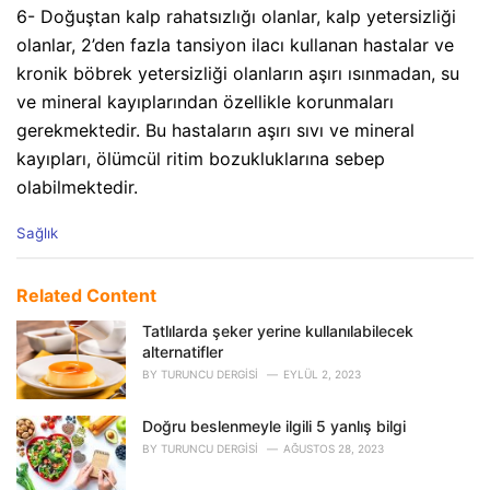
6- Doğuştan kalp rahatsızlığı olanlar, kalp yetersizliği
olanlar, 2’den fazla tansiyon ilacı kullanan hastalar ve
kronik böbrek yetersizliği olanların aşırı ısınmadan, su
ve mineral kayıplarından özellikle korunmaları
gerekmektedir. Bu hastaların aşırı sıvı ve mineral
kayıpları, ölümcül ritim bozukluklarına sebep
olabilmektedir.
C
Sağlık
a
t
e
Related Content
g
o
Tatlılarda şeker yerine kullanılabilecek
r
alternatifler
i
BY
TURUNCU DERGISI
EYLÜL 2, 2023
e
s
Doğru beslenmeyle ilgili 5 yanlış bilgi
:
BY
TURUNCU DERGISI
AĞUSTOS 28, 2023