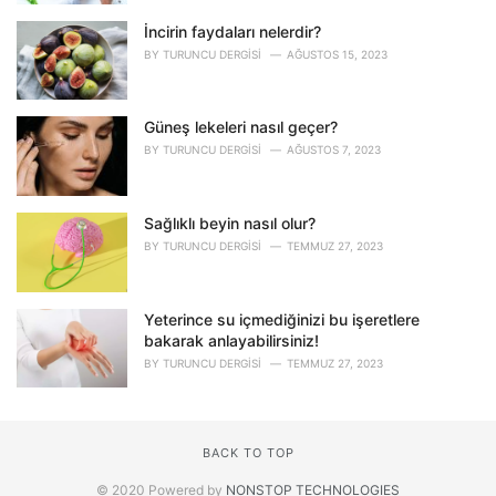
İncirin faydaları nelerdir?
BY
TURUNCU DERGISI
AĞUSTOS 15, 2023
Güneş lekeleri nasıl geçer?
BY
TURUNCU DERGISI
AĞUSTOS 7, 2023
Sağlıklı beyin nasıl olur?
BY
TURUNCU DERGISI
TEMMUZ 27, 2023
Yeterince su içmediğinizi bu işeretlere
bakarak anlayabilirsiniz!
BY
TURUNCU DERGISI
TEMMUZ 27, 2023
BACK TO TOP
© 2020 Powered by
NONSTOP TECHNOLOGIES